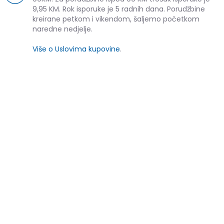
9,95 KM. Rok isporuke je 5 radnih dana. Porudžbine
kreirane petkom i vikendom, šaljemo početkom
naredne nedjelje.
Više o Uslovima kupovine
.
SLIČNI PROIZVODI