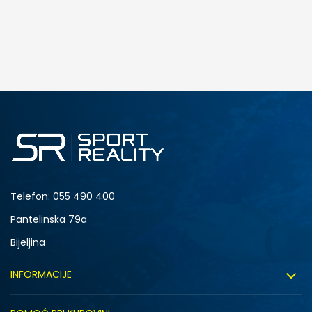
DODAJ U KORPU
164
176
Telefon:
055 490 400
Pantelinska 79a
Bijeljina
INFORMACIJE
O nama