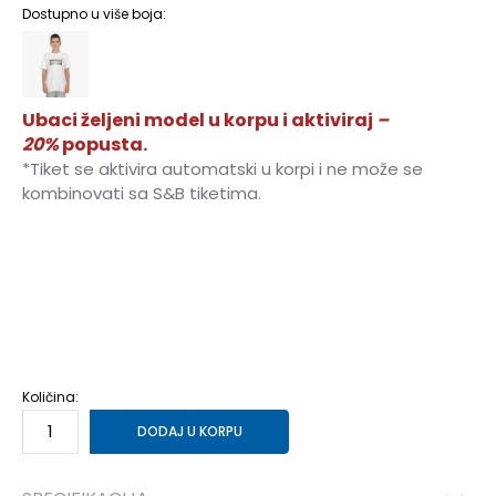
Dostupno u više boja:
Ubaci željeni model u korpu i aktiviraj
–
20%
popusta.
*Tiket se aktivira automatski u korpi i ne može se
kombinovati sa S&B tiketima.
128
7-8g.
140
9-10g.
146
10-11g.
152
11-12g.
158
12-13g.
164
13-14g.
176
15-16g.
Količina:
DODAJ U KORPU