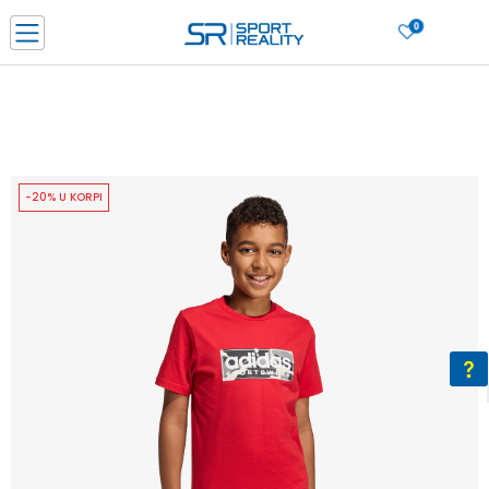
0
PORUČI ONLINE I UŠTEDI
PLAĆANJE NA RATE do 6 mjesečnih rata bez kamate
SAZNAJTE VIŠE
BESPLATNA ISPORUKA u BIH za sve kupovine u vrijednosti preko 99 KM
SAZNAJTE VIŠE
-20% U KORPI
CLICK & COLLECT Platite karticom online i preuzmite u prodavnici po vašem
izboru
SAZNAJTE VIŠE