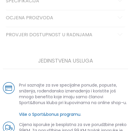
SPECIFIKACIJA
OCJENA PROIZVODA
PROVJERI DOSTUPNOST U RADNJAMA
JEDINSTVENA USLUGA
Prvi saznajte za sve specijalne ponude, popuste,
sniženja, rođendanska iznenađenja i koristite još
mnogo benefita koje imaju samo članovi
Sport&Bonus kluba pri kupovinama na online shop-u.
Više o Sport&bonus programu
.
Cijena isporuke je besplatna za sve porudžbine preko
99KM. Za porudžbine ispod 99 KM trošak isporuke je