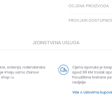
OCJENA PROIZVODA
PROVJERI DOSTUPNO
JEDINSTVENA USLUGA
ste, sniženja, rođendanska
Cijena isporuke je bes
oje imaju samo članovi
ispod 99 KM trošak ispo
 shop-u.
Porudžbine kreirane p
nedjelje.
Više o Uslovima kupov