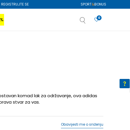
REGISTRUJTE SE
SPORT
&
BONUS
0
0%
VIŠE
SAZNAJTE VIŠE
izboru
SAZNAJTE VIŠE
nostavan komad lak za održavanje, ova adidas
prava stvar za vas.
Obavijesti me o sniženju