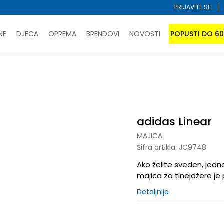
PRIJAVITE SE
NE
DJECA
OPREMA
BRENDOVI
NOVOSTI
POPUSTI DO 6
PORUČI ONLINE I UŠTEDI
ĆANJE NA RATE do 6 mjesečnih rata bez kamate
SAZNAJTE 
s Linear
SPORUKA u BIH za sve kupovine u vrijednosti preko 99 KM
atite karticom online i preuzmite u prodavnici po vašem 
adidas Linear
MAJICA
Šifra artikla:
JC9748
Ako želite sveden, jed
majica za tinejdžere je 
Detaljnije