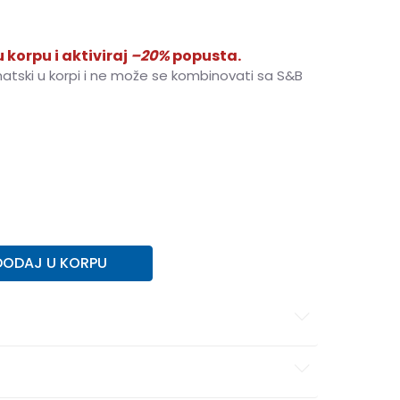
 korpu i aktiviraj
–20%
popusta.
matski u korpi i ne može se kombinovati sa S&B
152
11-12g.
164
13-14g.
176
15-16g.
DODAJ U KORPU