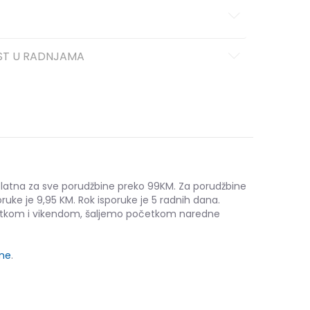
ST U RADNJAMA
platna za sve porudžbine preko 99KM. Za porudžbine
ruke je 9,95 KM. Rok isporuke je 5 radnih dana.
etkom i vikendom, šaljemo početkom naredne
ine
.