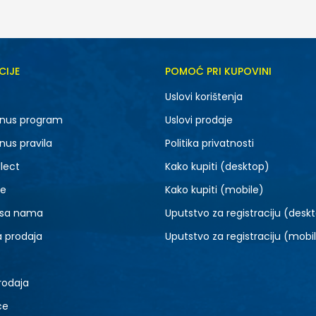
CIJE
POMOĆ PRI KUPOVINI
140
152
Uslovi korištenja
nus program
Uslovi prodaje
nus pravila
Politika privatnosti
lect
Kako kupiti (desktop)
je
Kako kupiti (mobile)
 sa nama
Uputstvo za registraciju (desk
a prodaja
Uputstvo za registraciju (mobi
rodaja
ce