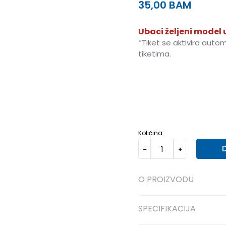
35,00
BAM
Ubaci željeni model u
*Tiket se aktivira auto
tiketima.
128
7-8g.
140
9-10g.
Količina:
O PROIZVODU
SPECIFIKACIJA