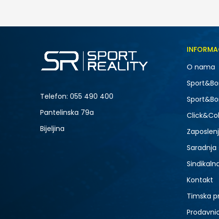
35,00
BAM
Veličina
INFORMA
128
O nama
176
-20% U KORPI
Sport&Bo
Telefon:
055 490 400
Sport&Bo
Pantelinska 79a
Click&Col
Bijeljina
Zaposlen
Saradnja
Sindikaln
Kontakt
Timska p
Prodavni