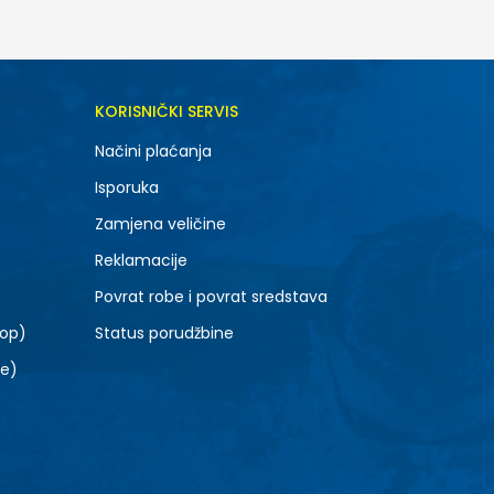
DODAJ U KORPU
KORISNIČKI SERVIS
164
Načini plaćanja
Isporuka
Zamjena veličine
Reklamacije
Povrat robe i povrat sredstava
top)
Status porudžbine
le)