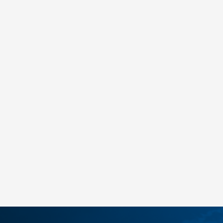
Under Armour UA Rival Core SS
55,00
BAM