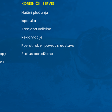
DODAJ U KORPU
KORISNIČKI SERVIS
SM
Načini plaćanja
Isporuka
Zamjena veličine
Reklamacije
Povrat robe i povrat sredstava
top)
Status porudžbine
le)