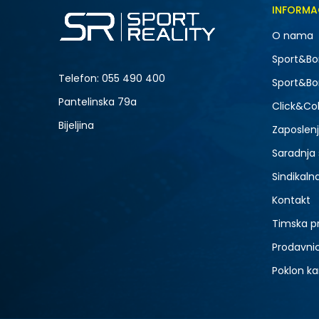
Veličina
INFORMA
LG
O nama
XL
NOVO
Sport&Bo
Telefon:
055 490 400
Sport&Bo
Pantelinska 79a
Click&Col
Bijeljina
Zaposlen
Saradnja
Sindikaln
Kontakt
Timska p
Prodavni
Poklon ka