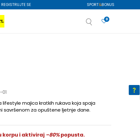
REGISTRUJTE SE
SPORT
&
BONUS
0
0%
VIŠE
SAZNAJTE VIŠE
izboru
SAZNAJTE VIŠE
-01
ifestyle majica kratkih rukava koja spaja
čini savršenom za opuštene ljetnje dane.
 korpu i aktiviraj
–80%
popusta.