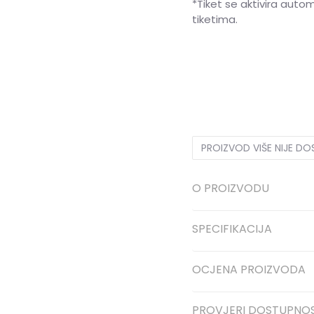
*Tiket se aktivira auto
tiketima.
3XL
3XL
S
S
M
M
PROIZVOD VIŠE NIJE D
O PROIZVODU
SPECIFIKACIJA
OCJENA PROIZVODA
PROVJERI DOSTUPNO