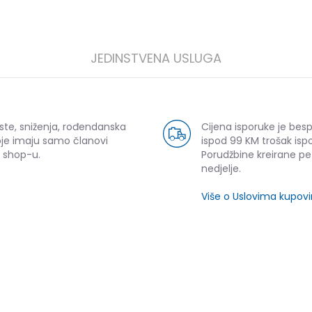
JEDINSTVENA USLUGA
ste, sniženja, rođendanska
Cijena isporuke je bes
oje imaju samo članovi
ispod 99 KM trošak ispo
 shop-u.
Porudžbine kreirane p
nedjelje.
Više o Uslovima kupov
SLIČNI PROIZVODI