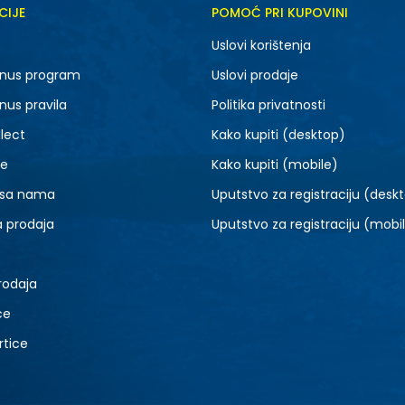
CIJE
POMOĆ PRI KUPOVINI
MD
XS
Uslovi korištenja
nus program
Uslovi prodaje
nus pravila
Politika privatnosti
lect
Kako kupiti (desktop)
je
Kako kupiti (mobile)
 sa nama
Uputstvo za registraciju (desk
a prodaja
Uputstvo za registraciju (mobi
rodaja
ce
rtice