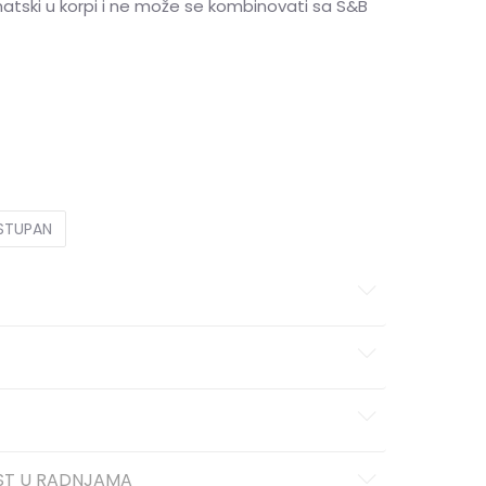
matski u korpi i ne može se kombinovati sa S&B
L
L
XL
XL
2XL
2XL
OSTUPAN
ST U RADNJAMA