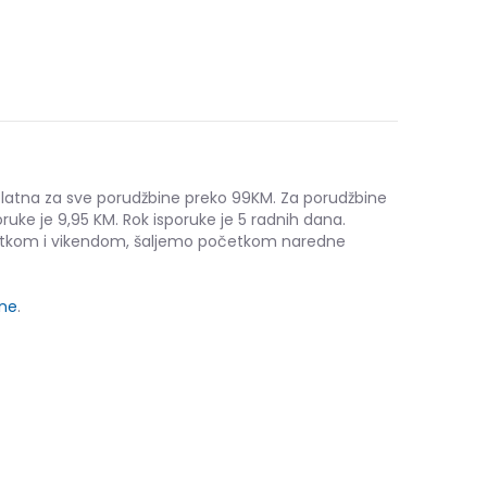
platna za sve porudžbine preko 99KM. Za porudžbine
ruke je 9,95 KM. Rok isporuke je 5 radnih dana.
etkom i vikendom, šaljemo početkom naredne
ine
.