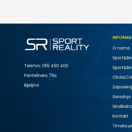
65,00
BAM
Veličina
INFORMA
XS
O nama
XL
-30% U KORPI
Sport&Bo
Telefon:
055 490 400
Sport&Bo
Pantelinska 79a
Click&Col
Bijeljina
Zaposlen
Saradnja
Sindikaln
Kontakt
Timska p