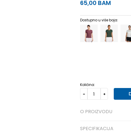
65,00
BAM
Dostupno u više boja:
XS
XS
S
S
M
M
L
L
Količina:
O PROIZVODU
SPECIFIKACIJA