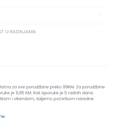
ST U RADNJAMA
platna za sve porudžbine preko 99KM. Za porudžbine
ruke je 9,95 KM. Rok isporuke je 5 radnih dana.
etkom i vikendom, šaljemo početkom naredne
ine
.