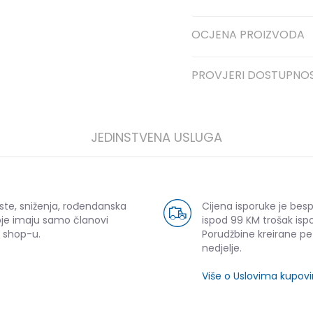
OCJENA PROIZVODA
PROVJERI DOSTUPNO
JEDINSTVENA USLUGA
ste, sniženja, rođendanska
Cijena isporuke je bes
oje imaju samo članovi
ispod 99 KM trošak ispo
 shop-u.
Porudžbine kreirane p
nedjelje.
Više o Uslovima kupov