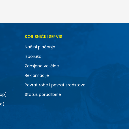
DODAJ U KORPU
KORISNIČKI SERVIS
L
Načini plaćanja
Isporuka
Zamjena veličine
Reklamacije
Povrat robe i povrat sredstava
top)
Status porudžbine
le)