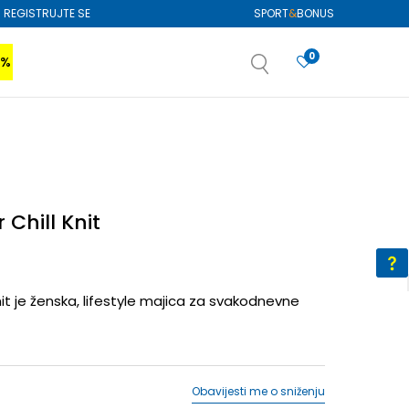
REGISTRUJTE SE
SPORT
&
BONUS
0
0%
VIŠE
SAZNAJTE VIŠE
izboru
SAZNAJTE VIŠE
 Chill Knit
nit je ženska, lifestyle majica za svakodnevne
Obavijesti me o sniženju