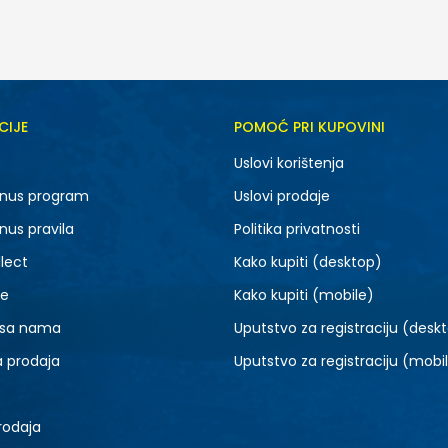
CIJE
POMOĆ PRI KUPOVINI
S
M
Uslovi korištenja
2XL
nus program
Uslovi prodaje
nus pravila
Politika privatnosti
lect
Kako kupiti (desktop)
je
Kako kupiti (mobile)
 sa nama
Uputstvo za registraciju (desk
a prodaja
Uputstvo za registraciju (mobi
rodaja