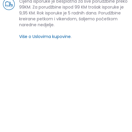
Cijena isporuke je besplatna za sve porudžbine preko
99KM. Za porudžbine ispod 99 KM trošak isporuke je
9,95 KM. Rok isporuke je 5 radnih dana. Porudžbine
kreirane petkom i vikendom, šaljemo početkom
naredne nedjelje.
Više o Uslovima kupovine
.
SLIČNI PROIZVODI