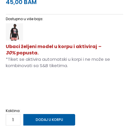
45,00
BAM
Dostupno u više boja:
Ubaci željeni model u korpu i aktiviraj
–
30%
popusta.
*Tiket se aktivira automatski u korpi i ne može se
kombinovati sa S&B tiketima.
MD
M
LG
L
SM
S
XL
XL
2XL
2XL
Količina:
DODAJ U KORPU