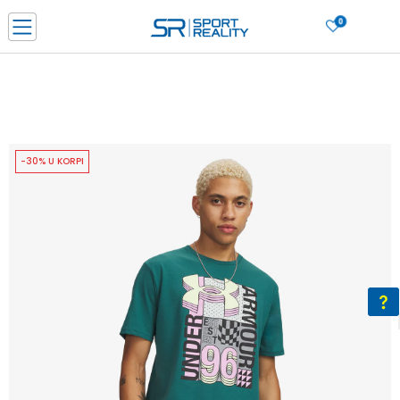
0
PORUČI ONLINE I UŠTEDI
PLAĆANJE NA RATE do 6 mjesečnih rata bez kamate
SAZNAJTE VIŠE
BESPLATNA ISPORUKA u BIH za sve kupovine u vrijednosti preko 99 KM
SAZNAJTE VIŠE
-30% U KORPI
CLICK & COLLECT Platite karticom online i preuzmite u prodavnici po vašem
izboru
SAZNAJTE VIŠE