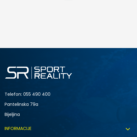
DODAJ U KORPU
S
M
2XL
Telefon:
055 490 400
Pantelinska 79a
Bijeljina
INFORMACIJE