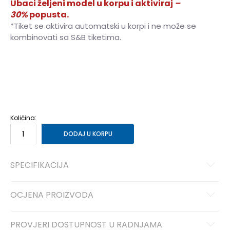
Ubaci željeni model u korpu i aktiviraj
–
30%
popusta.
*Tiket se aktivira automatski u korpi i ne može se
kombinovati sa S&B tiketima.
XS
XS
S
S
M
M
L
L
XL
XL
Količina:
DODAJ U KORPU
SPECIFIKACIJA
OCJENA PROIZVODA
PROVJERI DOSTUPNOST U RADNJAMA