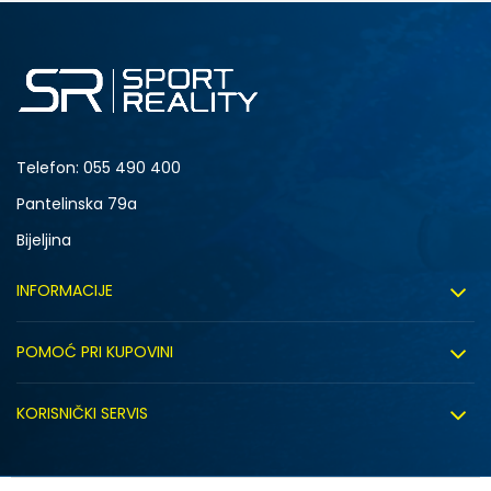
M
L
Telefon:
055 490 400
Pantelinska 79a
Bijeljina
INFORMACIJE
O nama
POMOĆ PRI KUPOVINI
Sport&Bonus program
Uslovi korištenja
Sport&Bonus pravila
KORISNIČKI SERVIS
Uslovi prodaje
Click&Collect
Načini plaćanja
Politika privatnosti
Zaposlenje