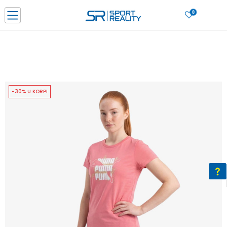
0
PORUČI ONLINE I UŠTEDI
PLAĆANJE NA RATE do 6 mjesečnih rata bez kamate
SAZNAJTE VIŠE
BESPLATNA ISPORUKA u BIH za sve kupovine u vrijednosti preko 99 KM
SAZNAJTE VIŠE
-30% U KORPI
CLICK & COLLECT Platite karticom online i preuzmite u prodavnici po vašem
izboru
SAZNAJTE VIŠE