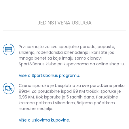
JEDINSTVENA USLUGA
Prvi saznajte za sve specijalne ponude, popuste,
sniženja, rođendanska iznenađenja i koristite još
mnogo benefita koje imaju samo članovi
Sport&Bonus kluba pri kupovinama na online shop-u.
Više o Sport&bonus programu
.
Cijena isporuke je besplatna za sve porudžbine preko
99KM. Za porudžbine ispod 99 KM trošak isporuke je
9,95 KM. Rok isporuke je 5 radnih dana. Porudžbine
kreirane petkom i vikendom, šaljemo početkom
naredne nedjelje.
Više o Uslovima kupovine
.