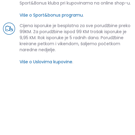
Sport&Bonus kluba pri kupovinama na online shop-u.
Više o Sport&bonus programu
.
Cijena isporuke je besplatna za sve porudžbine preko
99KM. Za porudžbine ispod 99 KM trošak isporuke je
9,95 KM. Rok isporuke je 5 radnih dana. Porudžbine
kreirane petkom i vikendom, šaljemo početkom
naredne nedjelje.
Više o Uslovima kupovine
.
SLIČNI PROIZVODI