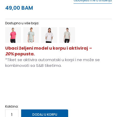
Obavijesti me o sniženju
49,00
BAM
Dostupno u više boja:
Ubaci željeni model u korpu i aktiviraj
–
20%
popusta.
*Tiket se aktivira automatski u korpi i ne može se
kombinovati sa S&B tiketima.
2XS
2XS
XS
XS
S
S
M
M
L
L
XL
XL
2XL
2XL
Količina:
DODAJ U KORPU