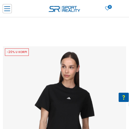
0
PORUČI ONLINE I UŠTEDI
PLAĆANJE NA RATE do 6 mjesečnih rata bez kamate
SAZNAJTE VIŠE
BESPLATNA ISPORUKA u BIH za sve kupovine u vrijednosti preko 99 KM
SAZNAJTE VIŠE
-20% U KORPI
CLICK & COLLECT Platite karticom online i preuzmite u prodavnici po vašem
izboru
SAZNAJTE VIŠE