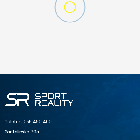
DODAJ U KORPU
M
L
Telefon:
055 490 400
Pantelinska 79a