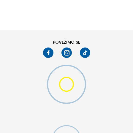
DODAJ U KORPU
S
M
2XL
POVEŽIMO SE