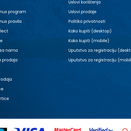
Uslovi korištenja
nus program
Uslovi prodaje
nus pravila
Politika privatnosti
lect
Kako kupiti (desktop)
je
Kako kupiti (mobile)
 sa nama
Uputstvo za registraciju (desk
a prodaja
Uputstvo za registraciju (mobi
rodaja
ce
rtice