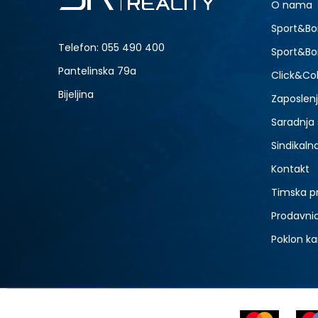
O nama
Sport&Bo
Telefon:
055 490 400
Sport&Bo
Pantelinska 79a
Click&Col
Bijeljina
Zaposlen
Saradnja
Sindikaln
Kontakt
Timska p
Prodavni
Poklon ka