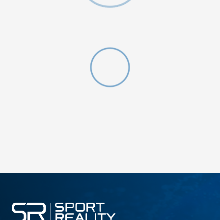
DODAJ U KORPU
M
L