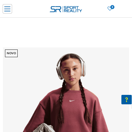
0
PORUČI ONLINE I UŠTEDI
PLAĆANJE NA RATE do 6 mjesečnih rata bez kamate
SAZNAJTE VIŠE
BESPLATNA ISPORUKA u BIH za sve kupovine u vrijednosti preko 99 KM
SAZNAJTE VIŠE
NOVO
CLICK & COLLECT Platite karticom online i preuzmite u prodavnici po vašem
izboru
SAZNAJTE VIŠE