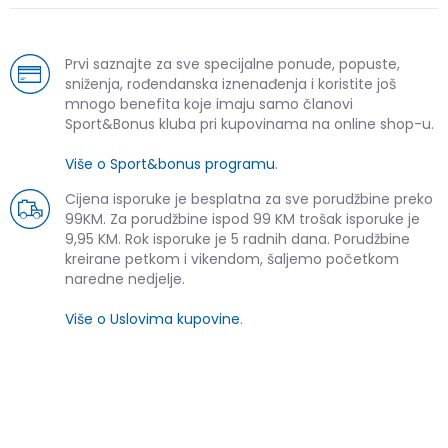
Prvi saznajte za sve specijalne ponude, popuste,
sniženja, rođendanska iznenađenja i koristite još
mnogo benefita koje imaju samo članovi
Sport&Bonus kluba pri kupovinama na online shop-u.
Više o Sport&bonus programu
.
Cijena isporuke je besplatna za sve porudžbine preko
99KM. Za porudžbine ispod 99 KM trošak isporuke je
9,95 KM. Rok isporuke je 5 radnih dana. Porudžbine
kreirane petkom i vikendom, šaljemo početkom
naredne nedjelje.
Više o Uslovima kupovine
.
SLIČNI PROIZVODI