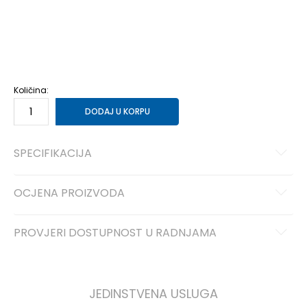
XS
7-8g.
S
9-10g.
M
11-12g.
L
12-13g.
XL
14-15g.
Količina:
DODAJ U KORPU
SPECIFIKACIJA
OCJENA PROIZVODA
PROVJERI DOSTUPNOST U RADNJAMA
JEDINSTVENA USLUGA