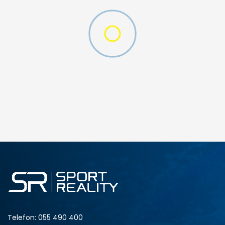
DODAJ U KORPU
4XL-T
3XL
S-T
M-T
L-T
XL
4XL
Telefon:
055 490 400