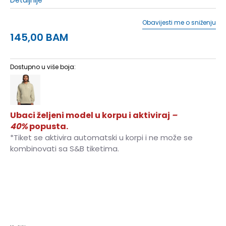
Obavijesti me o sniženju
145,00
BAM
Dostupno u više boja:
Ubaci željeni model u korpu i aktiviraj
–
40%
popusta.
*Tiket se aktivira automatski u korpi i ne može se
kombinovati sa S&B tiketima.
3XL
3XL
XS
XS
S
S
M
M
L
L
XL
XL
2XL
2XL