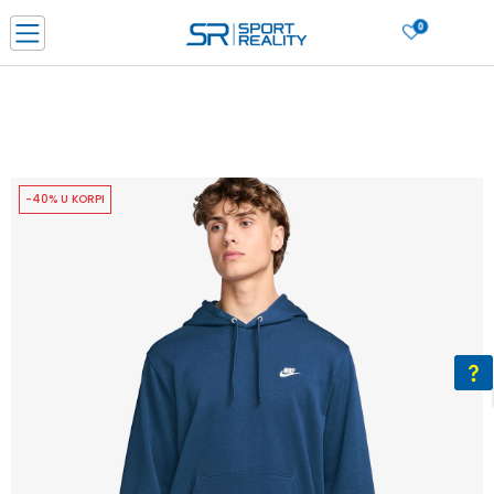
0
PORUČI ONLINE I UŠTEDI
PLAĆANJE NA RATE do 6 mjesečnih rata bez kamate
SAZNAJTE VIŠE
BESPLATNA ISPORUKA u BIH za sve kupovine u vrijednosti preko 99 KM
SAZNAJTE VIŠE
-40% U KORPI
CLICK & COLLECT Platite karticom online i preuzmite u prodavnici po vašem
izboru
SAZNAJTE VIŠE