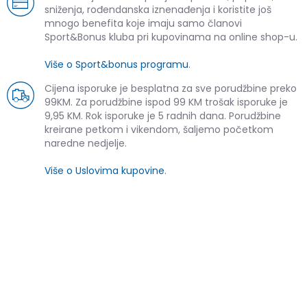
sniženja, rođendanska iznenađenja i koristite još
mnogo benefita koje imaju samo članovi
Sport&Bonus kluba pri kupovinama na online shop-u.
Više o Sport&bonus programu
.
Cijena isporuke je besplatna za sve porudžbine preko
99KM. Za porudžbine ispod 99 KM trošak isporuke je
9,95 KM. Rok isporuke je 5 radnih dana. Porudžbine
kreirane petkom i vikendom, šaljemo početkom
naredne nedjelje.
Više o Uslovima kupovine
.
SLIČNI PROIZVODI