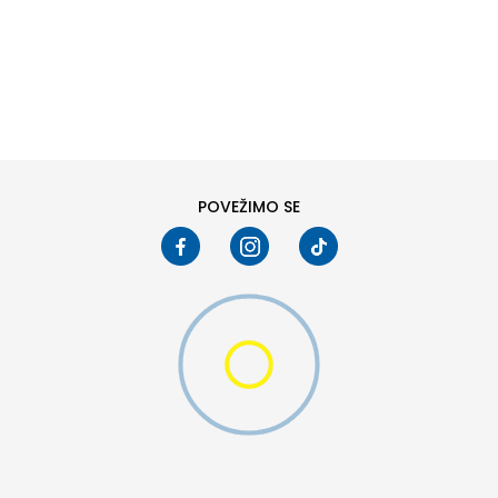
DODAJ U KORPU
S
M
2XL
4XL
POVEŽIMO SE