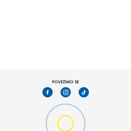
DODAJ U KORPU
XS
XS/S
ST
MT
L/S
L
POVEŽIMO SE
XL
XLT
2XL
3XLS
4XLT