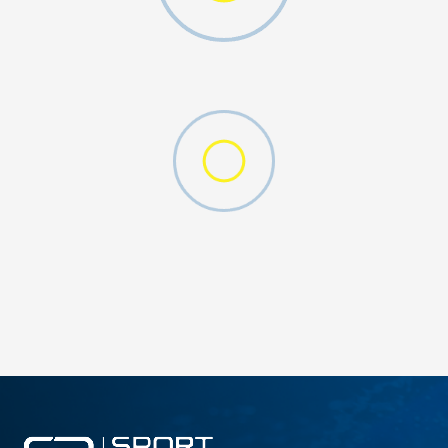
DODAJ U KORPU
XS
XS/S
ST
MT