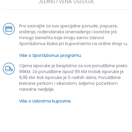
JEDINSTVENA USLUGA
Prvi saznajte za sve specijalne ponude, popuste,
sniženja, rođendanska iznenađenja i koristite još
mnogo benefita koje imaju samo članovi
Sport&Bonus kluba pri kupovinama na online shop-u.
Više o Sport&bonus programu
.
Cijena isporuke je besplatna za sve porudžbine preko
99KM. Za porudžbine ispod 99 KM trošak isporuke je
9,95 KM. Rok isporuke je 5 radnih dana. Porudžbine
kreirane petkom i vikendom, šaljemo početkom
naredne nedjelje.
Više o Uslovima kupovine
.
SLIČNI PROIZVODI