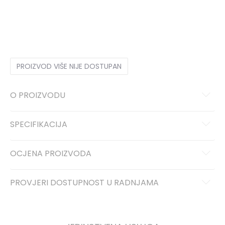
3XL
3XL
XS
XS
S
S
M
M
L
L
XL
XL
2XL
2XL
4XL
4XL
PROIZVOD VIŠE NIJE DOSTUPAN
O PROIZVODU
SPECIFIKACIJA
OCJENA PROIZVODA
PROVJERI DOSTUPNOST U RADNJAMA