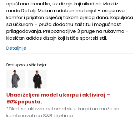
opuštene trenutke, uz dizajn koji nikad ne izlazi iz
mode.Detalji: Mekan i udoban materijal – osigurava
komfor i prijatan osjećaj tokom cijelog dana. Kapuljača
sa učkurom – pruža dodatnu zaštitu i mogućnost
prilagođavanja. Prepoznatljive 3 pruge na rukavima –
klasičan adidas dizajn koji ističe sportski stil.
Detaljnije
Dostupno u više boja:
Ubaci željeni model u korpu i aktiviraj
–
50%
popusta.
*Tiket se aktivira automatski u korpi i ne može se
kombinovati sa S&B tiketima.