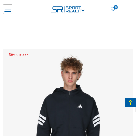
0
PORUČI ONLINE I UŠTEDI
PLAĆANJE NA RATE do 6 mjesečnih rata bez kamate
SAZNAJTE VIŠE
BESPLATNA ISPORUKA u BIH za sve kupovine u vrijednosti preko 99 KM
SAZNAJTE VIŠE
-50% U KORPI
CLICK & COLLECT Platite karticom online i preuzmite u prodavnici po vašem
izboru
SAZNAJTE VIŠE