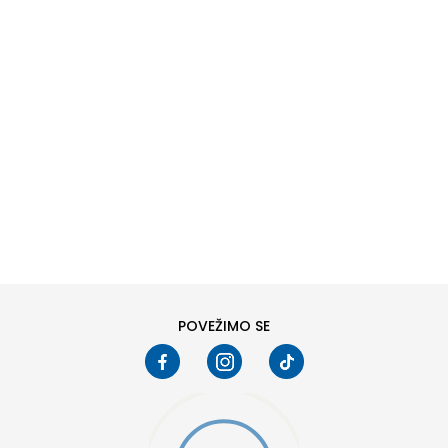
DODAJ U KORPU
XS
XS/S
ST
MT
L/S
L
POVEŽIMO SE
XL
XLT
2XL
3XLS
4XLT