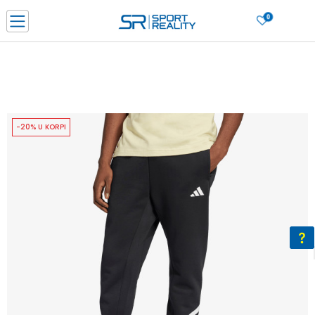
0
PORUČI ONLINE I UŠTEDI
PLAĆANJE NA RATE do 6 mjesečnih rata bez kamate
SAZNAJTE VIŠE
BESPLATNA ISPORUKA u BIH za sve kupovine u vrijednosti preko 99 KM
SAZNAJTE VIŠE
-20% U KORPI
CLICK & COLLECT Platite karticom online i preuzmite u prodavnici po vašem
izboru
SAZNAJTE VIŠE