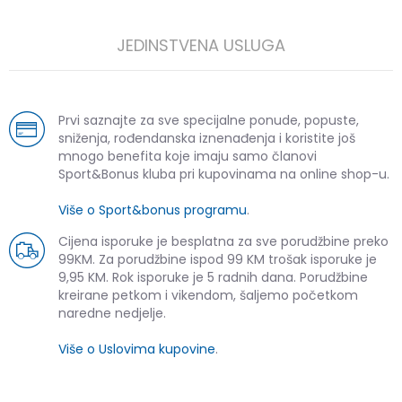
JEDINSTVENA USLUGA
Prvi saznajte za sve specijalne ponude, popuste,
sniženja, rođendanska iznenađenja i koristite još
mnogo benefita koje imaju samo članovi
Sport&Bonus kluba pri kupovinama na online shop-u.
Više o Sport&bonus programu
.
Cijena isporuke je besplatna za sve porudžbine preko
99KM. Za porudžbine ispod 99 KM trošak isporuke je
9,95 KM. Rok isporuke je 5 radnih dana. Porudžbine
kreirane petkom i vikendom, šaljemo početkom
naredne nedjelje.
Više o Uslovima kupovine
.