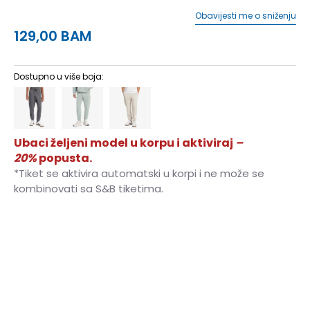
Obavijesti me o sniženju
129,00
BAM
Dostupno u više boja:
Ubaci željeni model u korpu i aktiviraj
–
20%
popusta.
*Tiket se aktivira automatski u korpi i ne može se
kombinovati sa S&B tiketima.
4XLS
4XL/S
3XL
3XL
XS
XS
XS/S
XS/S
S/S
S/S
S
S
ST
S-T
MT
M-T
M/S
M/S
M
M
L/S
L/S
L
L