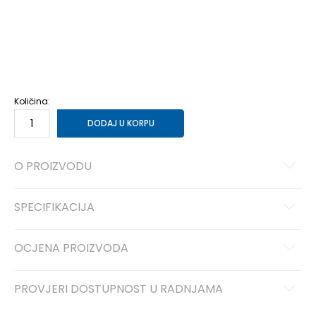
LT
L-T
XL/S
XL/S
XL
XL
XLT
XL-T
2XLS
2XL/S
2XLT
2XL-T
2XL
2XL
3XLS
3XL/S
3XLT
3XL-T
4XL
4XL
4XLT
4XL-T
Količina:
DODAJ U KORPU
O PROIZVODU
SPECIFIKACIJA
OCJENA PROIZVODA
PROVJERI DOSTUPNOST U RADNJAMA