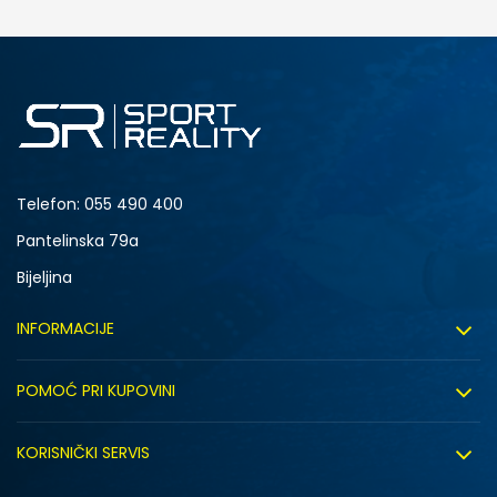
DODAJ U KORPU
L
XL
Telefon:
055 490 400
Pantelinska 79a
Bijeljina
INFORMACIJE
O nama
POMOĆ PRI KUPOVINI
Sport&Bonus program
Uslovi korištenja
Sport&Bonus pravila
KORISNIČKI SERVIS
Uslovi prodaje
Click&Collect