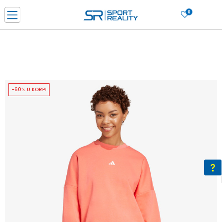
0
PORUČI ONLINE I UŠTEDI
PLAĆANJE NA RATE do 6 mjesečnih rata bez kamate
SAZNAJTE VIŠE
BESPLATNA ISPORUKA u BIH za sve kupovine u vrijednosti preko 99 KM
SAZNAJTE VIŠE
-60% U KORPI
CLICK & COLLECT Platite karticom online i preuzmite u prodavnici po vašem
izboru
SAZNAJTE VIŠE