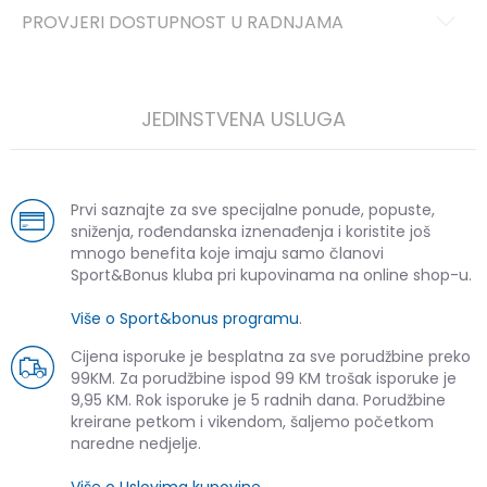
PROVJERI DOSTUPNOST U RADNJAMA
JEDINSTVENA USLUGA
Prvi saznajte za sve specijalne ponude, popuste,
sniženja, rođendanska iznenađenja i koristite još
mnogo benefita koje imaju samo članovi
Sport&Bonus kluba pri kupovinama na online shop-u.
Više o Sport&bonus programu
.
Cijena isporuke je besplatna za sve porudžbine preko
99KM. Za porudžbine ispod 99 KM trošak isporuke je
9,95 KM. Rok isporuke je 5 radnih dana. Porudžbine
kreirane petkom i vikendom, šaljemo početkom
naredne nedjelje.
Više o Uslovima kupovine
.