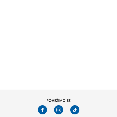
DODAJ U KORPU
L
XL
POVEŽIMO SE