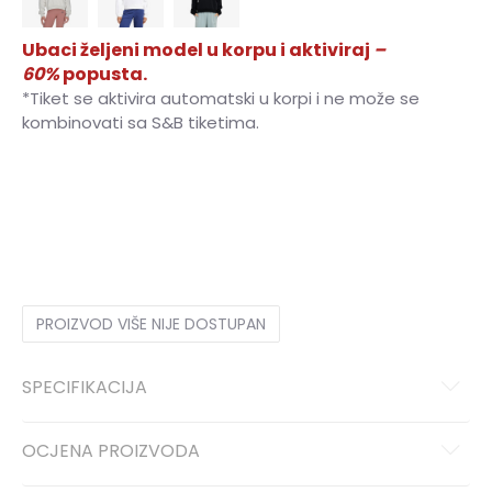
Ubaci željeni model u korpu i aktiviraj
–
60%
popusta.
*Tiket se aktivira automatski u korpi i ne može se
kombinovati sa S&B tiketima.
2XS
2XS
XS
XS
S
S
M
M
L
L
XL
XL
2XL
2XL
PROIZVOD VIŠE NIJE DOSTUPAN
SPECIFIKACIJA
OCJENA PROIZVODA