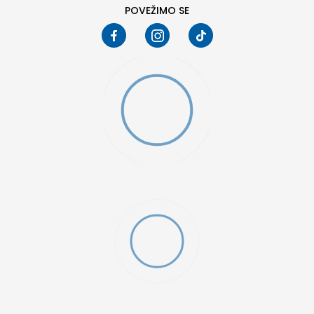
POVEŽIMO SE
D