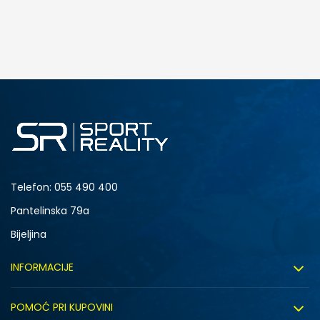
DODAJ U KORPU
L
XL
Telefon:
055 490 400
Pantelinska 79a
Bijeljina
INFORMACIJE
O nama
POMOĆ PRI KUPOVINI