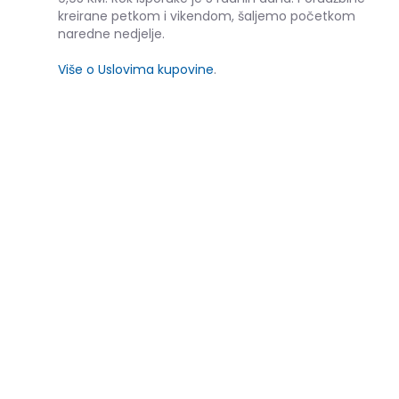
kreirane petkom i vikendom, šaljemo početkom
naredne nedjelje.
Više o Uslovima kupovine
.
SLIČNI PROIZVODI