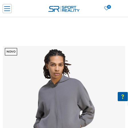
0
PORUČI ONLINE I UŠTEDI
PLAĆANJE NA RATE do 6 mjesečnih rata bez kamate
SAZNAJTE VIŠE
BESPLATNA ISPORUKA u BIH za sve kupovine u vrijednosti preko 99 KM
SAZNAJTE VIŠE
NOVO
CLICK & COLLECT Platite karticom online i preuzmite u prodavnici po vašem
izboru
SAZNAJTE VIŠE