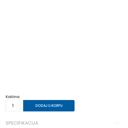
LT2
LT2
MT2
MT2
5XLT
5XLT
XLT3
XLT3
LT3
LT3
XLT2
XLT2
3XT3
3XT3
4XT3
4XT3
4XT2
4XT2
3XT2
3XT2
2XT3
2XT3
2XT2
2XT2
3XL
3XL
2XS
2XS
XS
XS
S
S
ST
ST
MT
MT
M
M
L
L
LT
LT
XL
XL
XLT
XLT
2XLT
2XLT
2XL
2XL
3XLT
3XLT
4XL
4XL
4XLT
4XLT
Količina:
DODAJ U KORPU
SPECIFIKACIJA