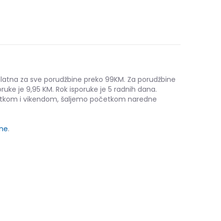
platna za sve porudžbine preko 99KM. Za porudžbine
ruke je 9,95 KM. Rok isporuke je 5 radnih dana.
etkom i vikendom, šaljemo početkom naredne
ine
.