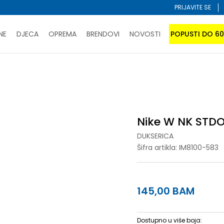
PRIJAVITE SE
NE
DJECA
OPREMA
BRENDOVI
NOVOSTI
POPUSTI DO 6
PORUČI ONLINE I UŠTEDI
ĆANJE NA RATE do 6 mjesečnih rata bez kamate
SAZNAJTE 
TDO FLC MW STD PO HDY
SPORUKA u BIH za sve kupovine u vrijednosti preko 99 KM
atite karticom online i preuzmite u prodavnici po vašem 
Nike W NK STD
DUKSERICA
Šifra artikla:
IM8100-583
145,00
BAM
Dostupno u više boja: