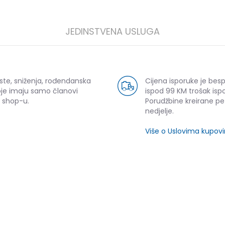
JEDINSTVENA USLUGA
ste, sniženja, rođendanska
Cijena isporuke je bes
oje imaju samo članovi
ispod 99 KM trošak ispo
 shop-u.
Porudžbine kreirane p
nedjelje.
Više o Uslovima kupov
SLIČNI PROIZVODI