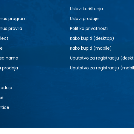
M
L
Uslovi korištenja
nus program
Uslovi prodaje
nus pravila
Politika privatnosti
lect
Kako kupiti (desktop)
je
Kako kupiti (mobile)
 sa nama
Uputstvo za registraciju (desk
a prodaja
Uputstvo za registraciju (mobi
rodaja
ce
rtice