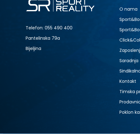
S
O nama
2XL
NOVO
Sport&Bo
Telefon:
055 490 400
Sport&Bo
Pantelinska 79a
Click&Col
Bijeljina
Zaposlen
Saradnja
Sindikaln
Kontakt
Timska p
Prodavni
Poklon ka