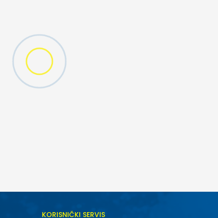
DODAJ U KORPU
KORISNIČKI SERVIS