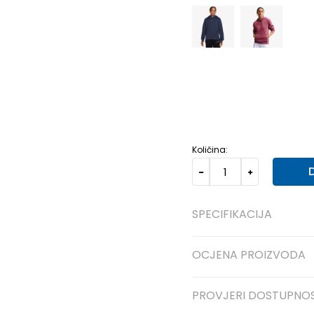
XS
XS
S
S
M
M
L
L
Količina:
SPECIFIKACIJA
OCJENA PROIZVODA
PROVJERI DOSTUPNO