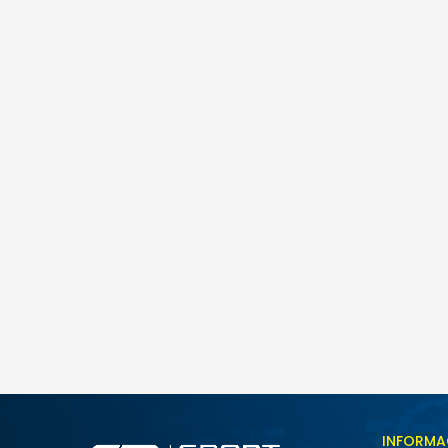
Puma Evostripe
145,00
BAM
Veličina
INFORMA