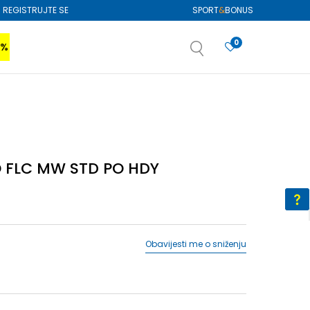
REGISTRUJTE SE
SPORT
&
BONUS
0
0%
VIŠE
SAZNAJTE VIŠE
izboru
SAZNAJTE VIŠE
O FLC MW STD PO HDY
Obavijesti me o sniženju