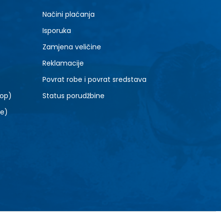
XL
Načini plaćanja
Isporuka
Zamjena veličine
Reklamacije
Povrat robe i povrat sredstava
top)
Status porudžbine
le)