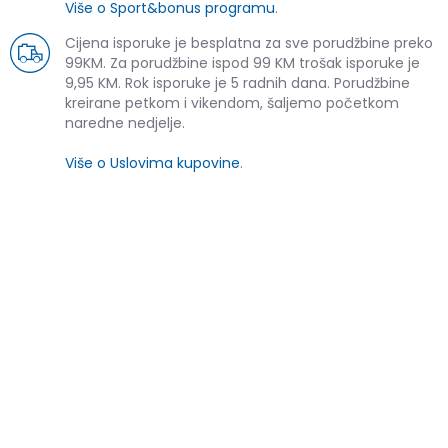
Više o Sport&bonus programu
.
Cijena isporuke je besplatna za sve porudžbine preko
99KM. Za porudžbine ispod 99 KM trošak isporuke je
9,95 KM. Rok isporuke je 5 radnih dana. Porudžbine
kreirane petkom i vikendom, šaljemo početkom
naredne nedjelje.
Više o Uslovima kupovine
.
SLIČNI PROIZVODI