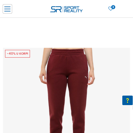
0
PORUČI ONLINE I UŠTEDI
PLAĆANJE NA RATE do 6 mjesečnih rata bez kamate
SAZNAJTE VIŠE
BESPLATNA ISPORUKA u BIH za sve kupovine u vrijednosti preko 99 KM
SAZNAJTE VIŠE
-40% U KORPI
CLICK & COLLECT Platite karticom online i preuzmite u prodavnici po vašem
izboru
SAZNAJTE VIŠE