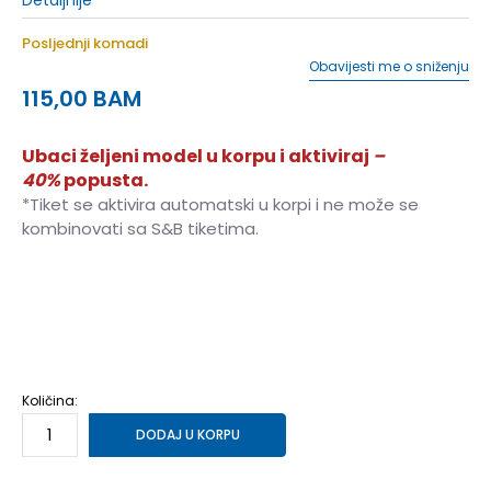
Posljednji komadi
Obavijesti me o sniženju
115,00
BAM
Ubaci željeni model u korpu i aktiviraj
–
40%
popusta.
*Tiket se aktivira automatski u korpi i ne može se
kombinovati sa S&B tiketima.
XS
XS
S
S
M
M
L
L
XL
XL
Količina:
DODAJ U KORPU