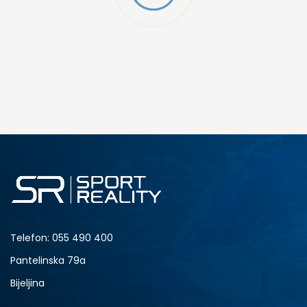
DODAJ U KORPU
XS
S
XL
2XL
Telefon:
055 490 400
Pantelinska 79a
Bijeljina