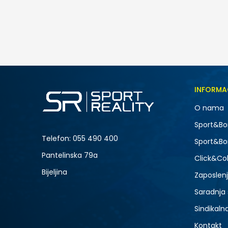
79,00
BAM
Veličina
INFORMA
3XL
O nama
M
NOVO
Sport&Bo
4XL
Telefon:
055 490 400
Sport&Bo
Pantelinska 79a
Click&Col
Bijeljina
Zaposlen
Saradnja
Sindikaln
Kontakt