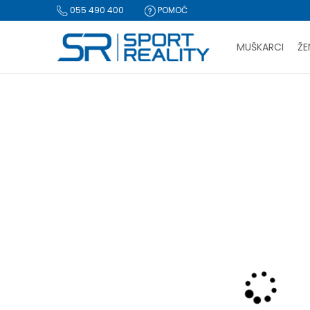
055 490 400
POMOĆ
MUŠKARCI
ŽE
PLA
Sport Reality
Proizvodi
Tekstil
Donji dijelovi trenerke
D
BESPLATNA I
CLICK & COLLECT Pl
NOVO