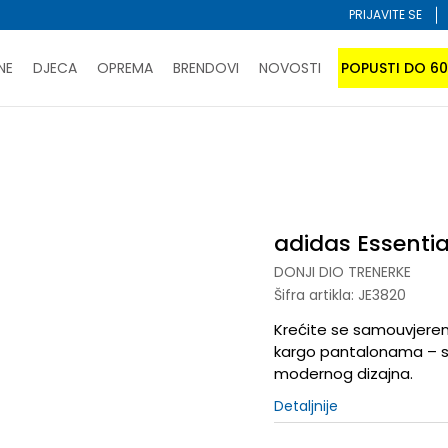
PRIJAVITE SE
NE
DJECA
OPREMA
BRENDOVI
NOVOSTI
POPUSTI DO 6
PORUČI ONLINE I UŠTEDI
ĆANJE NA RATE do 6 mjesečnih rata bez kamate
SAZNAJTE 
onji dio trenerke
adidas Essentials
SPORUKA u BIH za sve kupovine u vrijednosti preko 99 KM
atite karticom online i preuzmite u prodavnici po vašem 
adidas Essentia
DONJI DIO TRENERKE
Šifra artikla:
JE3820
Krećite se samouvjereno
kargo pantalonama – s
modernog dizajna.
Detaljnije