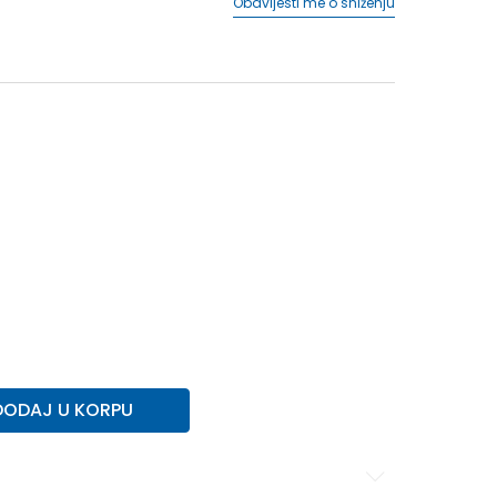
Obavijesti me o sniženju
XS
S
S
ST
ST
MT
MT
M
M
L
L
LT
LT
XLT
2XL
2XL
3XLT
3XLT
4XL
4XL
4XLT
4XLT
DODAJ U KORPU