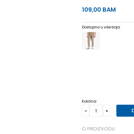
109,00
BAM
Dostupno u više boja:
3XL
3XL
2XS
2XS
XS
XL
XL
XLT
XLT
2XLT
2
Količina:
O PROIZVODU