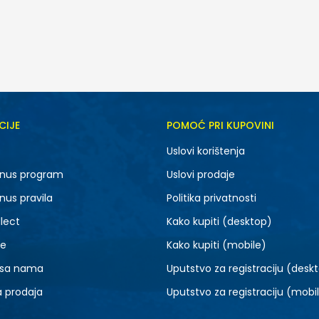
CIJE
POMOĆ PRI KUPOVINI
2XS
XS
Uslovi korištenja
L
XL
nus program
Uslovi prodaje
nus pravila
Politika privatnosti
lect
Kako kupiti (desktop)
je
Kako kupiti (mobile)
 sa nama
Uputstvo za registraciju (desk
a prodaja
Uputstvo za registraciju (mobi