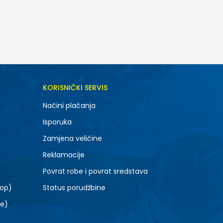
DODAJ U KORPU
KORISNIČKI SERVIS
S
Načini plaćanja
2XL
Isporuka
Zamjena veličine
Reklamacije
Povrat robe i povrat sredstava
top)
Status porudžbine
le)