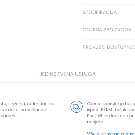
SPECIFIKACIJA
OCJENA PROIZVODA
PROVJERI DOSTUPNO
JEDINSTVENA USLUGA
ste, sniženja, rođendanska
Cijena isporuke je bes
oje imaju samo članovi
ispod 99 KM trošak ispo
 shop-u.
Porudžbine kreirane p
nedjelje.
Više o Uslovima kupov