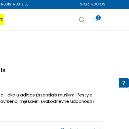
REGISTRUJTE SE
SPORT
&
BONUS
0
0%
VIŠE
SAZNAJTE VIŠE
izboru
SAZNAJTE VIŠE
ls
 i lako u adidas Essentials muškim lifestyle
avršenoj mješavini svakodnevne udobnosti i