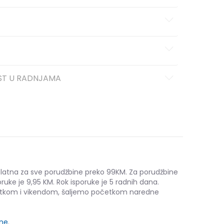
ST U RADNJAMA
platna za sve porudžbine preko 99KM. Za porudžbine
ruke je 9,95 KM. Rok isporuke je 5 radnih dana.
etkom i vikendom, šaljemo početkom naredne
ine
.