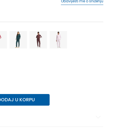
Obavijesti me o sniženju
M
M
L
L
XL
XL
2XL
2XL
DODAJ U KORPU