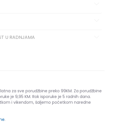
ST U RADNJAMA
platna za sve porudžbine preko 99KM. Za porudžbine
ruke je 9,95 KM. Rok isporuke je 5 radnih dana.
etkom i vikendom, šaljemo početkom naredne
ine
.