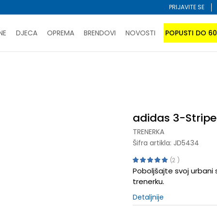
PRIJAVITE SE
NE
DJECA
OPREMA
BRENDOVI
NOVOSTI
POPUSTI DO 6
PORUČI ONLINE I UŠTEDI
ĆANJE NA RATE do 6 mjesečnih rata bez kamate
SAZNAJTE 
ipes
SPORUKA u BIH za sve kupovine u vrijednosti preko 99 KM
atite karticom online i preuzmite u prodavnici po vašem 
adidas 3-Stripe
TRENERKA
Šifra artikla:
JD5434
2
Poboljšajte svoj urbani 
trenerku.
Detaljnije