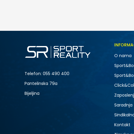
Posljednji komadi
109,00
BAM
Veličina
INFORMA
2XS
O nama
L
-40% U KORPI
Sport&Bo
Telefon:
055 490 400
Sport&Bo
Pantelinska 79a
Click&Col
Bijeljina
Zaposlen
Saradnja
Sindikaln
Kontakt