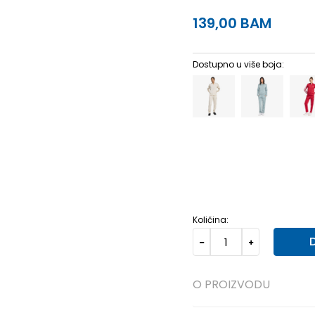
139,00
BAM
Dostupno u više boja:
2XS
2XS
XS
XS
S
S
Količina:
O PROIZVODU