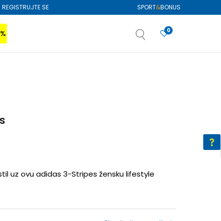
REGISTRUJTE SE
SPORT
&
BONUS
0
0%
VIŠE
SAZNAJTE VIŠE
izboru
SAZNAJTE VIŠE
s
stil uz ovu adidas 3-Stripes žensku lifestyle