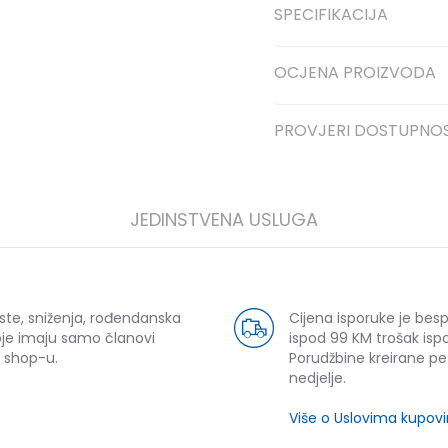
SPECIFIKACIJA
OCJENA PROIZVODA
PROVJERI DOSTUPNO
JEDINSTVENA USLUGA
ste, sniženja, rođendanska
Cijena isporuke je bes
oje imaju samo članovi
ispod 99 KM trošak ispo
 shop-u.
Porudžbine kreirane p
nedjelje.
Više o Uslovima kupov