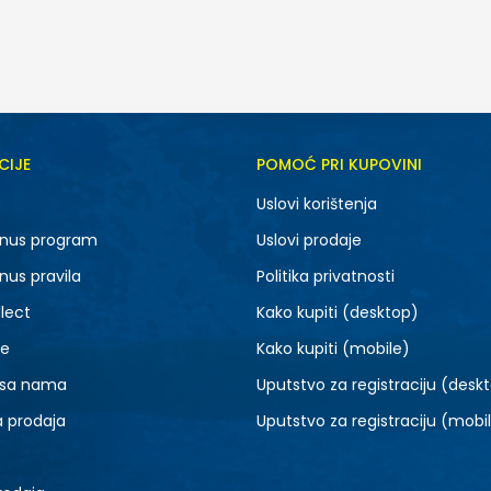
CIJE
POMOĆ PRI KUPOVINI
XS
S
Uslovi korištenja
XL
2XL
nus program
Uslovi prodaje
nus pravila
Politika privatnosti
lect
Kako kupiti (desktop)
je
Kako kupiti (mobile)
 sa nama
Uputstvo za registraciju (desk
a prodaja
Uputstvo za registraciju (mobi