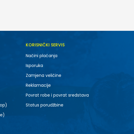
DODAJ U KORPU
KORISNIČKI SERVIS
M
Načini plaćanja
Isporuka
Zamjena veličine
Reklamacije
Povrat robe i povrat sredstava
top)
Status porudžbine
le)