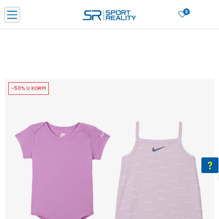
0
PORUČI ONLINE I UŠTEDI
PLAĆANJE NA RATE do 6 mjesečnih rata bez kamate
SAZNAJTE VIŠE
BESPLATNA ISPORUKA u BIH za sve kupovine u vrijednosti preko 99 KM
SAZNAJTE VIŠE
-50% U KORPI
CLICK & COLLECT Platite karticom online i preuzmite u prodavnici po vašem
izboru
SAZNAJTE VIŠE