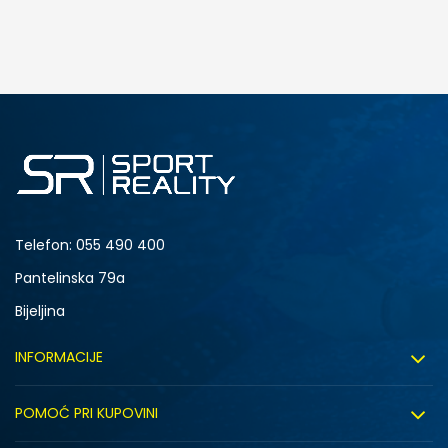
DODAJ U KORPU
S
M
2XL
Telefon:
055 490 400
Pantelinska 79a
Bijeljina
INFORMACIJE
O nama
POMOĆ PRI KUPOVINI
Sport&Bonus program