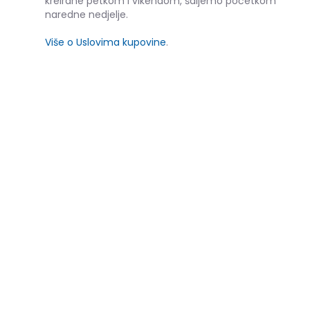
kreirane petkom i vikendom, šaljemo početkom
naredne nedjelje.
Više o Uslovima kupovine
.
SLIČNI PROIZVODI