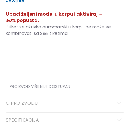
Detaljnije
Ubaci željeni model u korpu i aktiviraj
–
50%
popusta.
*Tiket se aktivira automatski u korpi i ne može se
kombinovati sa S&B tiketima.
18M
18-24m.
24M
2-3g.
12M
12-18m.
PROIZVOD VIŠE NIJE DOSTUPAN
O PROIZVODU
SPECIFIKACIJA