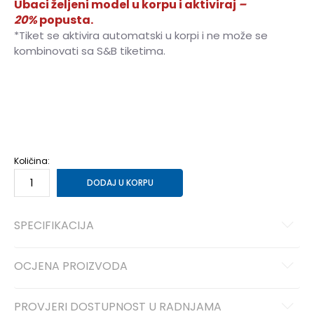
Ubaci željeni model u korpu i aktiviraj
–
20%
popusta.
*Tiket se aktivira automatski u korpi i ne može se
kombinovati sa S&B tiketima.
XS
XS
S
S
M
M
L
L
Količina:
DODAJ U KORPU
SPECIFIKACIJA
OCJENA PROIZVODA
PROVJERI DOSTUPNOST U RADNJAMA