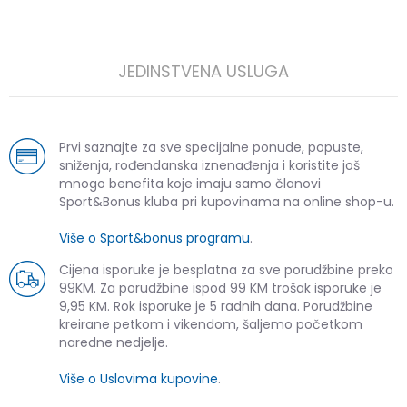
JEDINSTVENA USLUGA
Prvi saznajte za sve specijalne ponude, popuste,
sniženja, rođendanska iznenađenja i koristite još
mnogo benefita koje imaju samo članovi
Sport&Bonus kluba pri kupovinama na online shop-u.
Više o Sport&bonus programu
.
Cijena isporuke je besplatna za sve porudžbine preko
99KM. Za porudžbine ispod 99 KM trošak isporuke je
9,95 KM. Rok isporuke je 5 radnih dana. Porudžbine
kreirane petkom i vikendom, šaljemo početkom
naredne nedjelje.
Više o Uslovima kupovine
.