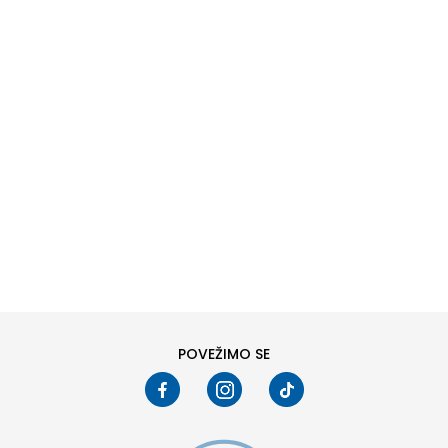
DODAJ U KORPU
S
M
2XL
POVEŽIMO SE