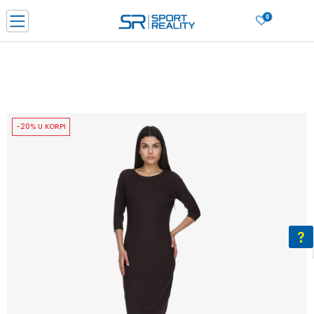
0
PORUČI ONLINE I UŠTEDI
PLAĆANJE NA RATE do 6 mjesečnih rata bez kamate
SAZNAJTE VIŠE
BESPLATNA ISPORUKA u BIH za sve kupovine u vrijednosti preko 99 KM
SAZNAJTE VIŠE
-20% U KORPI
CLICK & COLLECT Platite karticom online i preuzmite u prodavnici po vašem
izboru
SAZNAJTE VIŠE