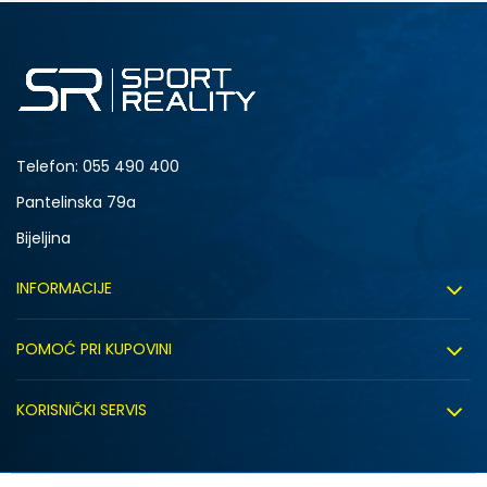
12M
Telefon:
055 490 400
Pantelinska 79a
Bijeljina
INFORMACIJE
O nama
POMOĆ PRI KUPOVINI
Sport&Bonus program
Uslovi korištenja
Sport&Bonus pravila
KORISNIČKI SERVIS
Uslovi prodaje
Click&Collect
Načini plaćanja
Politika privatnosti
Zaposlenje