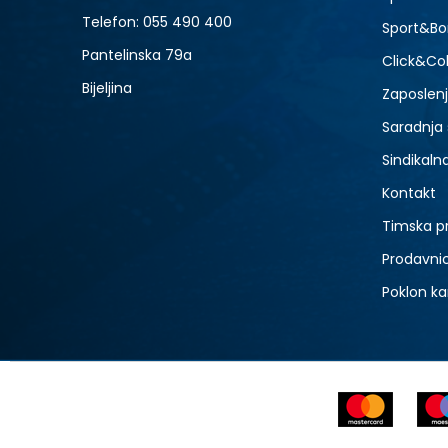
Telefon:
055 490 400
Sport&Bo
Pantelinska 79a
Click&Col
Bijeljina
Zaposlen
Saradnja
Sindikaln
Kontakt
Timska p
Prodavni
Poklon ka