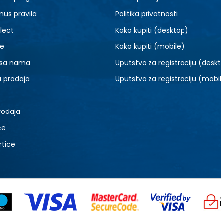
nus pravila
Politika privatnosti
lect
Kako kupiti (desktop)
je
Kako kupiti (mobile)
 sa nama
Uputstvo za registraciju (desk
a prodaja
Uputstvo za registraciju (mobi
rodaja
ce
rtice