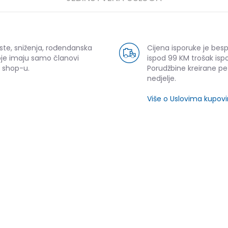
ste, sniženja, rođendanska
Cijena isporuke je bes
oje imaju samo članovi
ispod 99 KM trošak ispo
 shop-u.
Porudžbine kreirane p
nedjelje.
Više o Uslovima kupov
SLIČNI PROIZVODI