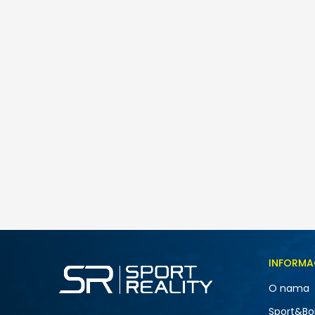
Nike NK HERITGE BCKPCK 2.0-COLRBLCK
85,00
BAM
INFORMA
O nama
Sport&Bo