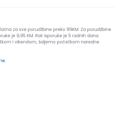
platna za sve porudžbine preko 99KM. Za porudžbine
ruke je 9,95 KM. Rok isporuke je 5 radnih dana.
etkom i vikendom, šaljemo početkom naredne
ine
.