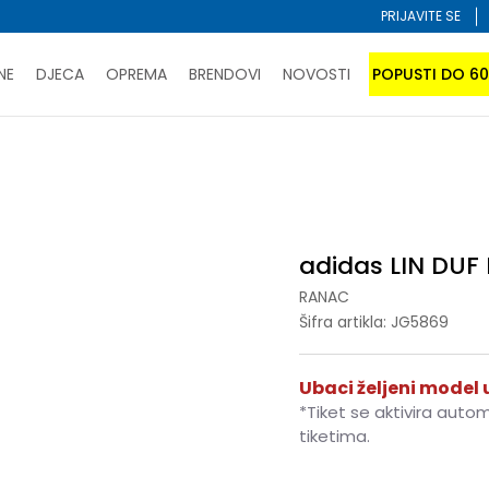
PRIJAVITE SE
NE
DJECA
OPREMA
BRENDOVI
NOVOSTI
POPUSTI DO 6
PORUČI ONLINE I UŠTEDI
ĆANJE NA RATE do 6 mjesečnih rata bez kamate
SAZNAJTE 
Ranac
adidas LIN DUF M CAMO
SPORUKA u BIH za sve kupovine u vrijednosti preko 99 KM
atite karticom online i preuzmite u prodavnici po vašem 
adidas LIN DU
RANAC
Šifra artikla:
JG5869
Ubaci željeni model u
*Tiket se aktivira auto
tiketima.