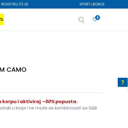
REGISTRUJTE SE
SPORT
&
BONUS
0
0%
VIŠE
SAZNAJTE VIŠE
izboru
SAZNAJTE VIŠE
F M CAMO
 korpu i aktiviraj
–50%
popusta.
matski u korpi i ne može se kombinovati sa S&B