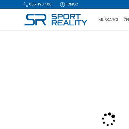
055 490 400
POMOĆ
MUŠKARCI
ŽE
PLA
Sport Reality
Proizvodi
Oprema
Rančevi, torbe i koferi
BESPLATNA I
CLICK & COLLECT Pl
-50% U KORPI