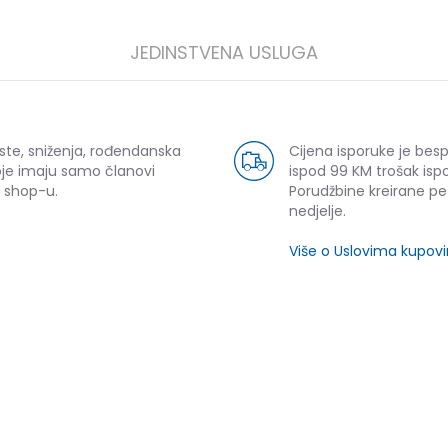
JEDINSTVENA USLUGA
ste, sniženja, rođendanska
Cijena isporuke je bes
oje imaju samo članovi
ispod 99 KM trošak ispo
 shop-u.
Porudžbine kreirane p
nedjelje.
Više o Uslovima kupov
SLIČNI PROIZVODI