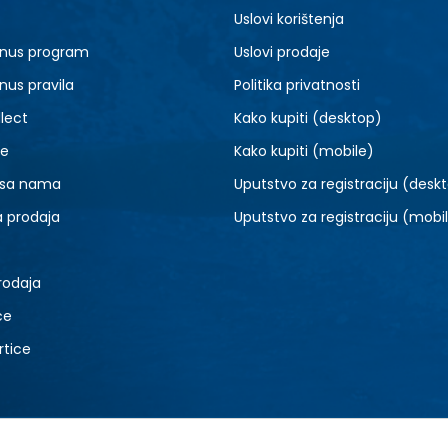
Uslovi korištenja
nus program
Uslovi prodaje
nus pravila
Politika privatnosti
lect
Kako kupiti (desktop)
je
Kako kupiti (mobile)
 sa nama
Uputstvo za registraciju (desk
a prodaja
Uputstvo za registraciju (mobi
rodaja
ce
rtice