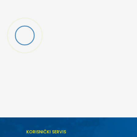
DODAJ U KORPU
KORISNIČKI SERVIS