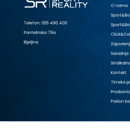
O nama
NOVO
Sport&Bo
Telefon:
055 490 400
Sport&Bo
Pantelinska 79a
Click&Col
Bijeljina
Zaposlen
Saradnja
Sindikaln
Kontakt
Timska p
Prodavni
Poklon ka