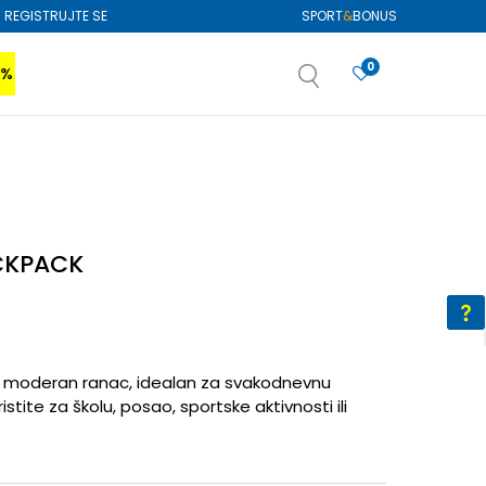
REGISTRUJTE SE
SPORT
&
BONUS
0
0%
VIŠE
SAZNAJTE VIŠE
izboru
SAZNAJTE VIŠE
CKPACK
 moderan ranac, idealan za svakodnevnu
stite za školu, posao, sportske aktivnosti ili