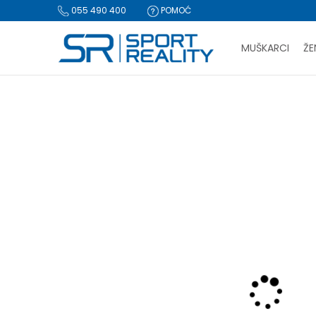
055 490 400
POMOĆ
MUŠKARCI
ŽE
PLA
Sport Reality
Proizvodi
Oprema
Rančevi, torbe i koferi
BESPLATNA I
CLICK & COLLECT Pl