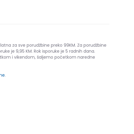
platna za sve porudžbine preko 99KM. Za porudžbine
ruke je 9,95 KM. Rok isporuke je 5 radnih dana.
etkom i vikendom, šaljemo početkom naredne
ine
.