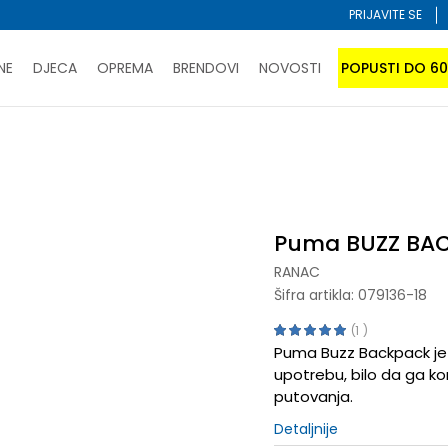
PRIJAVITE SE
NE
DJECA
OPREMA
BRENDOVI
NOVOSTI
POPUSTI DO 6
PORUČI ONLINE I UŠTEDI
ĆANJE NA RATE do 6 mjesečnih rata bez kamate
SAZNAJTE 
Ranac
Puma BUZZ BACKPACK
SPORUKA u BIH za sve kupovine u vrijednosti preko 99 KM
atite karticom online i preuzmite u prodavnici po vašem 
Puma BUZZ BA
RANAC
Šifra artikla:
079136-18
1
Puma Buzz Backpack je
upotrebu, bilo da ga kori
putovanja.
Detaljnije