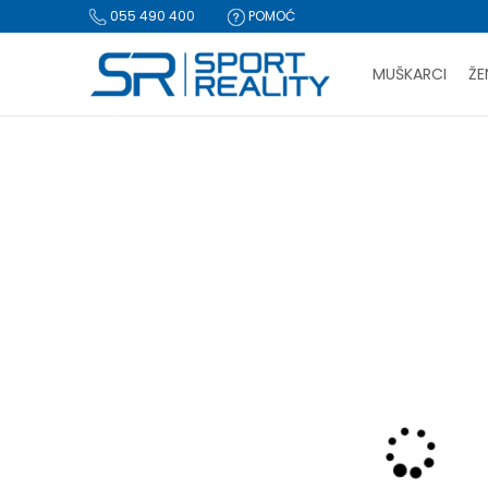
055 490 400
POMOĆ
MUŠKARCI
ŽE
PLA
Sport Reality
Proizvodi
Oprema
Rančevi, torbe i koferi
BESPLATNA I
CLICK & COLLECT Pl
NOVO