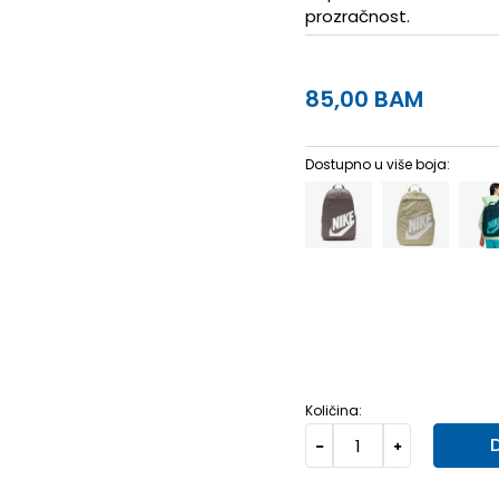
prozračnost.
85,00
BAM
Dostupno u više boja:
1SIZE
1SIZE
MISC
Univ.
Količina: