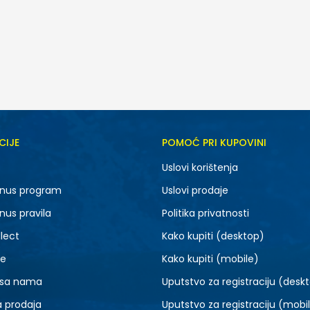
CIJE
POMOĆ PRI KUPOVINI
Uslovi korištenja
nus program
Uslovi prodaje
nus pravila
Politika privatnosti
lect
Kako kupiti (desktop)
je
Kako kupiti (mobile)
 sa nama
Uputstvo za registraciju (desk
a prodaja
Uputstvo za registraciju (mobi