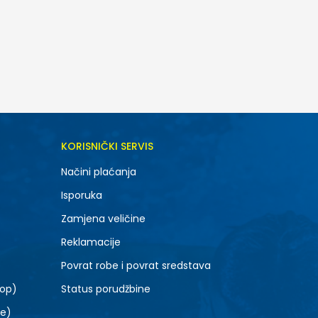
DODAJ U KORPU
KORISNIČKI SERVIS
Načini plaćanja
Isporuka
Zamjena veličine
Reklamacije
Povrat robe i povrat sredstava
top)
Status porudžbine
le)