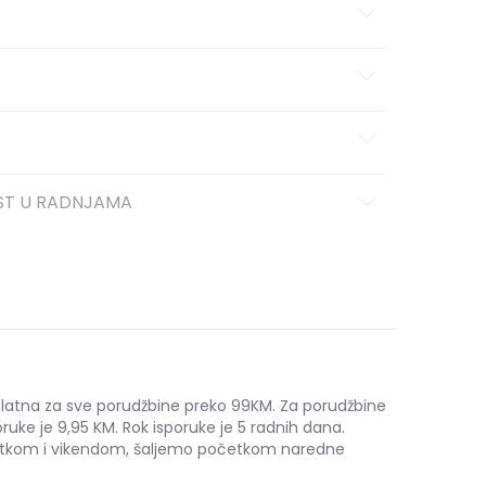
ST U RADNJAMA
platna za sve porudžbine preko 99KM. Za porudžbine
ruke je 9,95 KM. Rok isporuke je 5 radnih dana.
etkom i vikendom, šaljemo početkom naredne