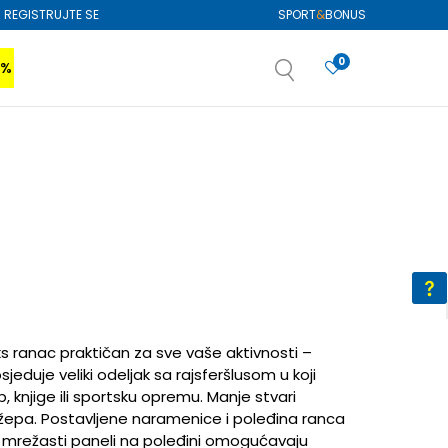
REGISTRUJTE SE
SPORT
&
BONUS
0
0%
VIŠE
SAZNAJTE VIŠE
izboru
SAZNAJTE VIŠE
ks ranac praktičan za sve vaše aktivnosti –
sjeduje veliki odeljak sa rajsferšlusom u koji
 knjige ili sportsku opremu. Manje stvari
žepa. Postavljene naramenice i poleđina ranca
 mrežasti paneli na poleđini omogućavaju