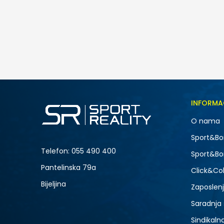
Nike Heritage 2.0
85,00
BAM
INFORMA
O nama
NOVO
Sport&Bo
Telefon:
055 490 400
Sport&Bo
Pantelinska 79a
Click&Col
Bijeljina
Zaposlen
Saradnja
Sindikaln