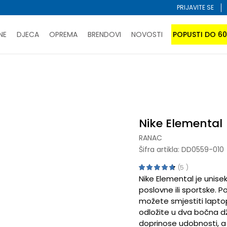
PRIJAVITE SE
NE
DJECA
OPREMA
BRENDOVI
NOVOSTI
POPUSTI DO 6
PORUČI ONLINE I UŠTEDI
ĆANJE NA RATE do 6 mjesečnih rata bez kamate
SAZNAJTE 
Ranac
Nike Elemental
SPORUKA u BIH za sve kupovine u vrijednosti preko 99 KM
atite karticom online i preuzmite u prodavnici po vašem 
Nike Elemental
RANAC
Šifra artikla:
DD0559-010
5
Nike Elemental je unise
poslovne ili sportske. Po
možete smjestiti laptop,
odložite u dva bočna d
doprinose udobnosti, a