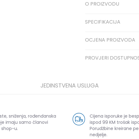
O PROIZVODU
SPECIFIKACIJA
OCJENA PROIZVODA
PROVJERI DOSTUPNO
JEDINSTVENA USLUGA
ste, sniženja, rođendanska
Cijena isporuke je bes
oje imaju samo članovi
ispod 99 KM trošak ispo
 shop-u.
Porudžbine kreirane p
nedjelje.