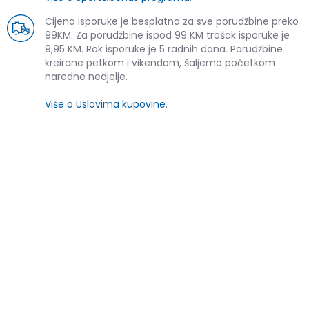
Cijena isporuke je besplatna za sve porudžbine preko
99KM. Za porudžbine ispod 99 KM trošak isporuke je
9,95 KM. Rok isporuke je 5 radnih dana. Porudžbine
kreirane petkom i vikendom, šaljemo početkom
naredne nedjelje.
Više o Uslovima kupovine
.
SLIČNI PROIZVODI