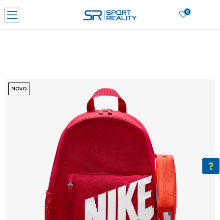
0
PORUČI ONLINE I UŠTEDI
PLAĆANJE NA RATE do 6 mjesečnih rata bez kamate
SAZNAJTE VIŠE
BESPLATNA ISPORUKA u BIH za sve kupovine u vrijednosti preko 99 KM
SAZNAJTE VIŠE
NOVO
CLICK & COLLECT Platite karticom online i preuzmite u prodavnici po vašem
izboru
SAZNAJTE VIŠE