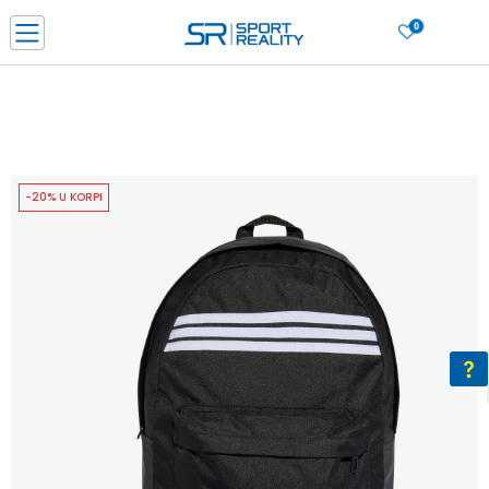
0
PORUČI ONLINE I UŠTEDI
PLAĆANJE NA RATE do 6 mjesečnih rata bez kamate
SAZNAJTE VIŠE
BESPLATNA ISPORUKA u BIH za sve kupovine u vrijednosti preko 99 KM
SAZNAJTE VIŠE
-20% U KORPI
CLICK & COLLECT Platite karticom online i preuzmite u prodavnici po vašem
izboru
SAZNAJTE VIŠE