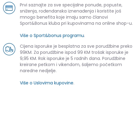
Prvi saznajte za sve specijalne ponude, popuste,
sniženja, rođendanska iznenađenja i koristite još
mnogo benefita koje imaju samo članovi
Sport&Bonus kluba pri kupovinama na online shop-u.
Više o Sport&bonus programu
.
Cijena isporuke je besplatna za sve porudžbine preko
99KM. Za porudžbine ispod 99 KM trošak isporuke je
9,95 KM. Rok isporuke je 5 radnih dana. Porudžbine
kreirane petkom i vikendom, šaljemo početkom
naredne nedjelje.
Više o Uslovima kupovine
.
SLIČNI PROIZVODI