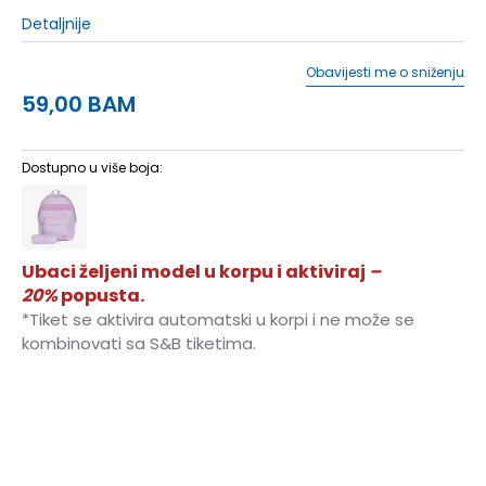
Detaljnije
Obavijesti me o sniženju
59,00
BAM
Dostupno u više boja:
Ubaci željeni model u korpu i aktiviraj
–
20%
popusta.
*Tiket se aktivira automatski u korpi i ne može se
kombinovati sa S&B tiketima.
NS
Univ.