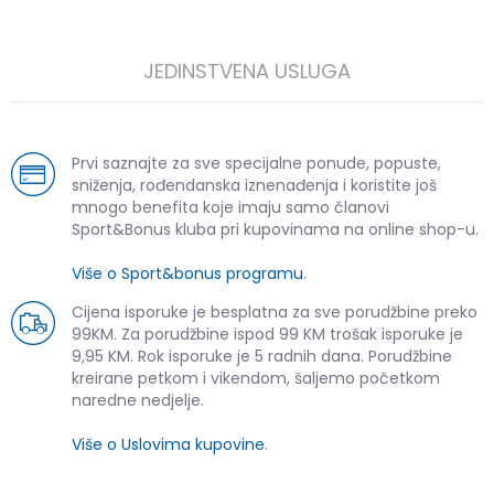
JEDINSTVENA USLUGA
Prvi saznajte za sve specijalne ponude, popuste,
sniženja, rođendanska iznenađenja i koristite još
mnogo benefita koje imaju samo članovi
Sport&Bonus kluba pri kupovinama na online shop-u.
Više o Sport&bonus programu
.
Cijena isporuke je besplatna za sve porudžbine preko
99KM. Za porudžbine ispod 99 KM trošak isporuke je
9,95 KM. Rok isporuke je 5 radnih dana. Porudžbine
kreirane petkom i vikendom, šaljemo početkom
naredne nedjelje.
Više o Uslovima kupovine
.