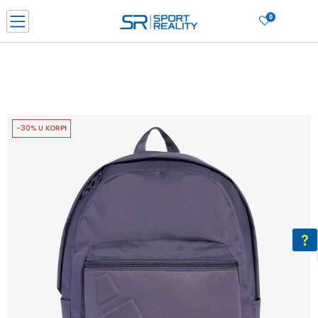
0
PORUČI ONLINE I UŠTEDI
PLAĆANJE NA RATE do 6 mjesečnih rata bez kamate
SAZNAJTE VIŠE
BESPLATNA ISPORUKA u BIH za sve kupovine u vrijednosti preko 99 KM
SAZNAJTE VIŠE
-30% U KORPI
CLICK & COLLECT Platite karticom online i preuzmite u prodavnici po vašem
izboru
SAZNAJTE VIŠE