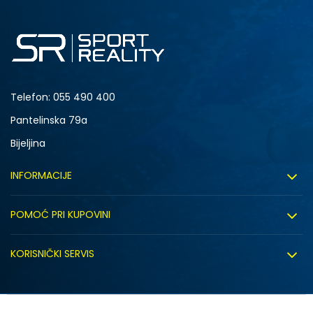
Telefon:
055 490 400
Pantelinska 79a
Bijeljina
INFORMACIJE
O nama
POMOĆ PRI KUPOVINI
Sport&Bonus program
Uslovi korištenja
Sport&Bonus pravila
KORISNIČKI SERVIS
Uslovi prodaje
Click&Collect
Načini plaćanja
Politika privatnosti
Zaposlenje
Isporuka
Kako kupiti (desktop)