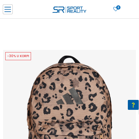
0
PORUČI ONLINE I UŠTEDI
PLAĆANJE NA RATE do 6 mjesečnih rata bez kamate
SAZNAJTE VIŠE
BESPLATNA ISPORUKA u BIH za sve kupovine u vrijednosti preko 99 KM
SAZNAJTE VIŠE
-30% U KORPI
CLICK & COLLECT Platite karticom online i preuzmite u prodavnici po vašem
izboru
SAZNAJTE VIŠE