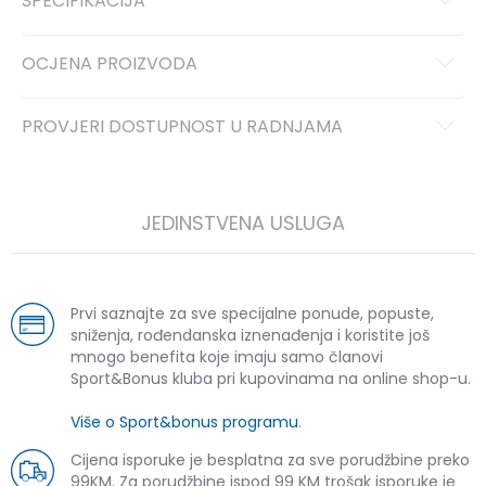
SPECIFIKACIJA
OCJENA PROIZVODA
PROVJERI DOSTUPNOST U RADNJAMA
JEDINSTVENA USLUGA
Prvi saznajte za sve specijalne ponude, popuste,
sniženja, rođendanska iznenađenja i koristite još
mnogo benefita koje imaju samo članovi
Sport&Bonus kluba pri kupovinama na online shop-u.
Više o Sport&bonus programu
.
Cijena isporuke je besplatna za sve porudžbine preko
99KM. Za porudžbine ispod 99 KM trošak isporuke je