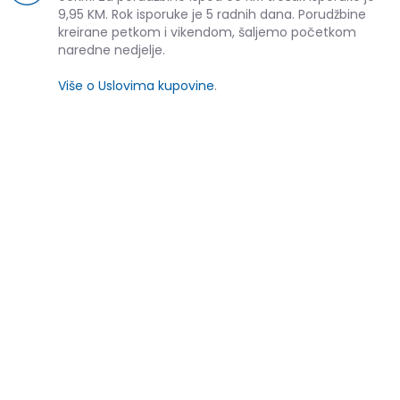
9,95 KM. Rok isporuke je 5 radnih dana. Porudžbine
kreirane petkom i vikendom, šaljemo početkom
naredne nedjelje.
Više o Uslovima kupovine
.
SLIČNI PROIZVODI