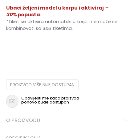
Ubaci željeni model u korpu i aktiviraj
–
30%
popusta.
*Tiket se aktivira automatski u korpi i ne može se
kombinovati sa S&B tiketima.
NS
Univ.
PROIZVOD VIŠE NIJE DOSTUPAN
Obavijesti me kada proizvod
ponovo bude dostupan
O PROIZVODU