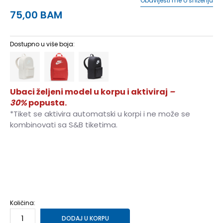
Obavijesti me o sniženju
75,00
BAM
Dostupno u više boja:
Ubaci željeni model u korpu i aktiviraj
–
30%
popusta.
*Tiket se aktivira automatski u korpi i ne može se
kombinovati sa S&B tiketima.
MISC
Univ.
Količina:
DODAJ U KORPU