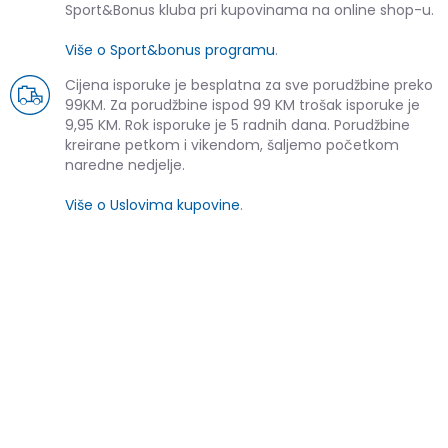
Sport&Bonus kluba pri kupovinama na online shop-u.
Više o Sport&bonus programu
.
Cijena isporuke je besplatna za sve porudžbine preko
99KM. Za porudžbine ispod 99 KM trošak isporuke je
9,95 KM. Rok isporuke je 5 radnih dana. Porudžbine
kreirane petkom i vikendom, šaljemo početkom
naredne nedjelje.
Više o Uslovima kupovine
.
SLIČNI PROIZVODI