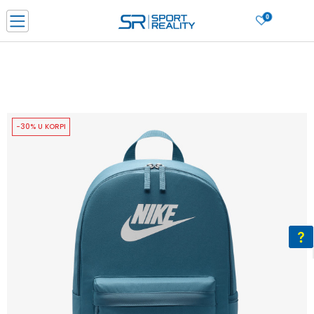
0
PORUČI ONLINE I UŠTEDI
PLAĆANJE NA RATE do 6 mjesečnih rata bez kamate
SAZNAJTE VIŠE
BESPLATNA ISPORUKA u BIH za sve kupovine u vrijednosti preko 99 KM
SAZNAJTE VIŠE
-30% U KORPI
CLICK & COLLECT Platite karticom online i preuzmite u prodavnici po vašem
izboru
SAZNAJTE VIŠE