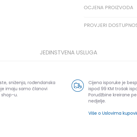
OCJENA PROIZVODA
PROVJERI DOSTUPNO
JEDINSTVENA USLUGA
ste, sniženja, rođendanska
Cijena isporuke je bes
oje imaju samo članovi
ispod 99 KM trošak ispo
 shop-u.
Porudžbine kreirane p
nedjelje.
Više o Uslovima kupov