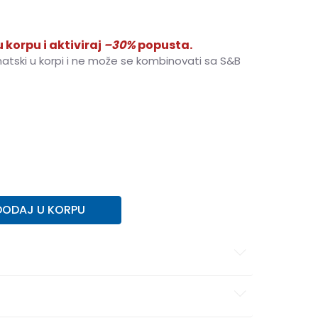
 korpu i aktiviraj
–30%
popusta.
matski u korpi i ne može se kombinovati sa S&B
DODAJ U KORPU