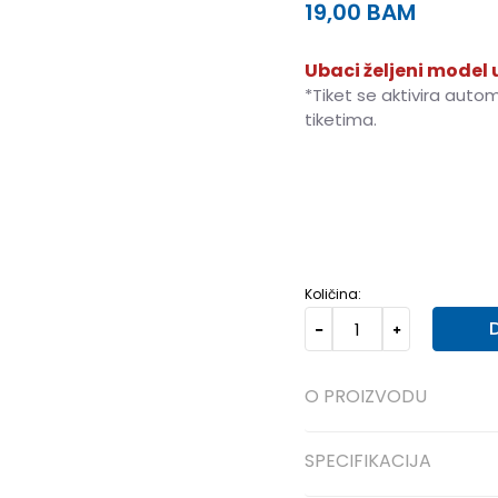
19,00
BAM
Ubaci željeni model u
*Tiket se aktivira auto
tiketima.
ONE SIZE
Univ.
Količina:
O PROIZVODU
SPECIFIKACIJA