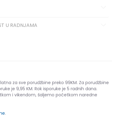
ST U RADNJAMA
platna za sve porudžbine preko 99KM. Za porudžbine
ruke je 9,95 KM. Rok isporuke je 5 radnih dana.
etkom i vikendom, šaljemo početkom naredne
ine
.