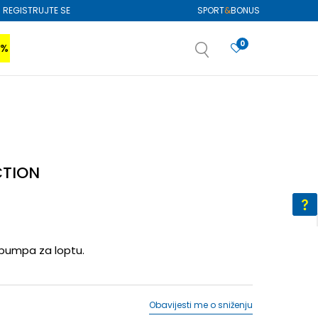
REGISTRUJTE SE
SPORT
&
BONUS
0
0%
VIŠE
SAZNAJTE VIŠE
izboru
SAZNAJTE VIŠE
CTION
pumpa za loptu.
Obavijesti me o sniženju