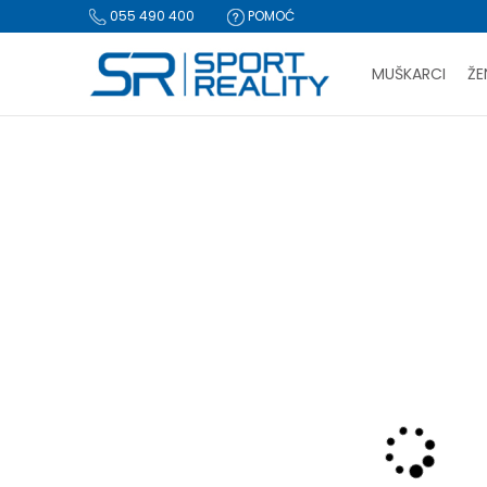
055 490 400
POMOĆ
MUŠKARCI
ŽE
PLA
Sport Reality
Proizvodi
Oprema
Lopte i pumpe
Pump
BESPLATNA I
CLICK & COLLECT Pl
-30% U KORPI