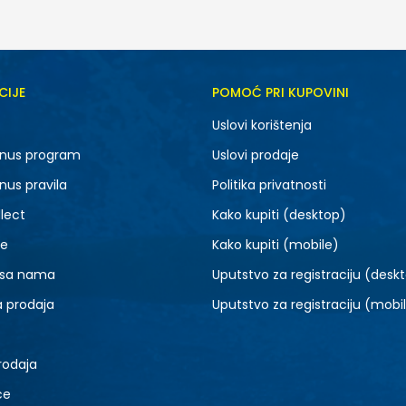
CIJE
POMOĆ PRI KUPOVINI
Uslovi korištenja
nus program
Uslovi prodaje
nus pravila
Politika privatnosti
lect
Kako kupiti (desktop)
je
Kako kupiti (mobile)
 sa nama
Uputstvo za registraciju (desk
a prodaja
Uputstvo za registraciju (mobi
rodaja
ce