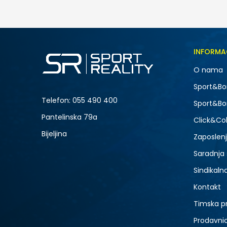
35,00
BAM
INFORMA
O nama
-20% U KORPI
Sport&Bo
Telefon:
055 490 400
Sport&Bo
Pantelinska 79a
Click&Col
Bijeljina
Zaposlen
Saradnja
Sindikaln
Kontakt
Timska p
Prodavni