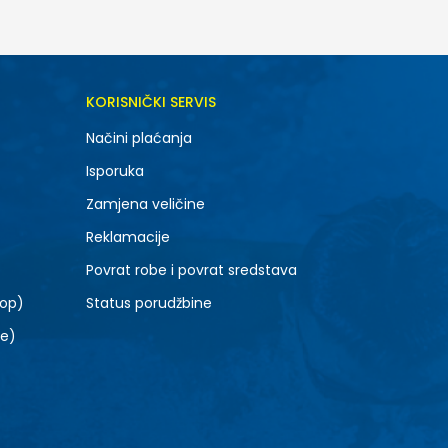
DODAJ U KORPU
KORISNIČKI SERVIS
Načini plaćanja
Isporuka
Zamjena veličine
Reklamacije
Povrat robe i povrat sredstava
top)
Status porudžbine
le)