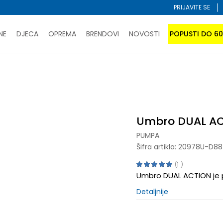
PRIJAVITE SE
NE
DJECA
OPREMA
BRENDOVI
NOVOSTI
POPUSTI DO 6
PORUČI ONLINE I UŠTEDI
ĆANJE NA RATE do 6 mjesečnih rata bez kamate
SAZNAJTE 
a
Umbro DUAL ACTION
SPORUKA u BIH za sve kupovine u vrijednosti preko 99 KM
atite karticom online i preuzmite u prodavnici po vašem 
Umbro DUAL A
PUMPA
Šifra artikla:
20978U-D88
1
Umbro DUAL ACTION je 
Detaljnije