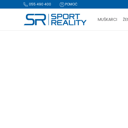
055 490 400
POMOĆ
MUŠKARCI
ŽE
PLA
Sport Reality
Proizvodi
BESPLATNA I
CLICK & COLLECT Pl
PROIZVODI
za-tinej
Obuća
(61)
Tekstil
(61)
Oprema
(8)
NOV
Resetujte filtere
Pol
Unisex (3)