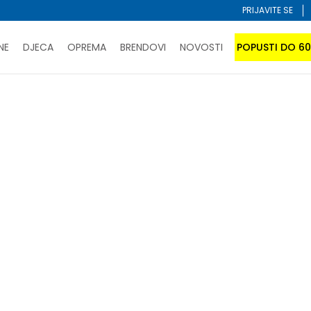
PRIJAVITE SE
NE
DJECA
OPREMA
BRENDOVI
NOVOSTI
POPUSTI DO 6
PORUČI ONLINE I UŠTEDI
ĆANJE NA RATE do 6 mjesečnih rata bez kamate
SAZNAJTE 
SPORUKA u BIH za sve kupovine u vrijednosti preko 99 KM
atite karticom online i preuzmite u prodavnici po vašem 
Sortiraj
dzere
za-malu-djecu
za-bebe
kronos
O
NOVO