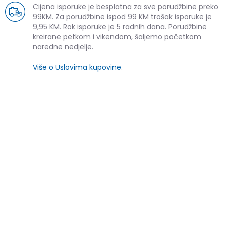
Cijena isporuke je besplatna za sve porudžbine preko
99KM. Za porudžbine ispod 99 KM trošak isporuke je
9,95 KM. Rok isporuke je 5 radnih dana. Porudžbine
kreirane petkom i vikendom, šaljemo početkom
naredne nedjelje.
Više o Uslovima kupovine
.
SLIČNI PROIZVODI