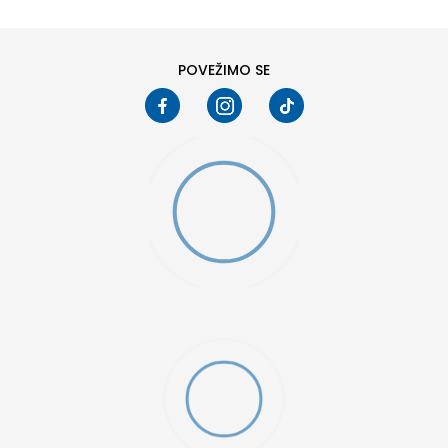
8
8.5
10
10.5
POVEŽIMO SE
W 2 (GS)