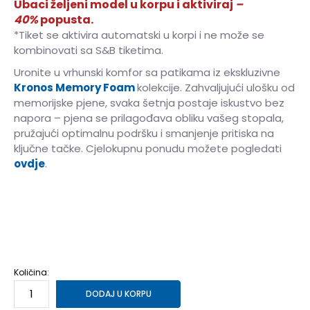
Ubaci željeni model u korpu i aktiviraj
–
40%
popusta.
*Tiket se aktivira automatski u korpi i ne može se
kombinovati sa S&B tiketima.
Uronite u vrhunski komfor sa patikama iz ekskluzivne
Kronos Memory Foam
kolekcije. Zahvaljujući ulošku od
memorijske pjene, svaka šetnja postaje iskustvo bez
napora – pjena se prilagođava obliku vašeg stopala,
pružajući optimalnu podršku i smanjenje pritiska na
ključne tačke. Cjelokupnu ponudu možete pogledati
ovdje
.
36
36
37
37
38
38
39
39
40
40
Količina:
DODAJ U KORPU