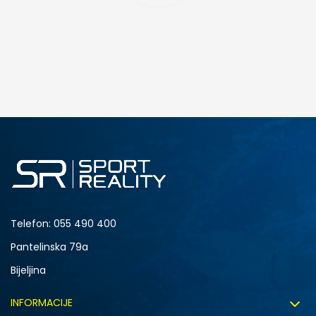
DODAJ U KORPU
4.5Y
5Y
6.5Y
7Y
Telefon:
055 490 400
Pantelinska 79a
Bijeljina
INFORMACIJE