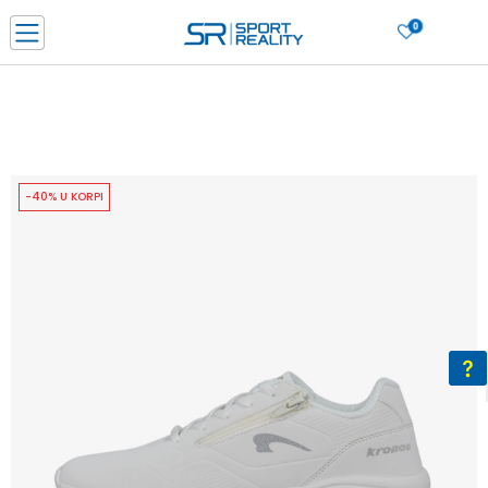
0
PORUČI ONLINE I UŠTEDI
PLAĆANJE NA RATE do 6 mjesečnih rata bez kamate
SAZNAJTE VIŠE
BESPLATNA ISPORUKA u BIH za sve kupovine u vrijednosti preko 99 KM
SAZNAJTE VIŠE
-40% U KORPI
CLICK & COLLECT Platite karticom online i preuzmite u prodavnici po vašem
izboru
SAZNAJTE VIŠE