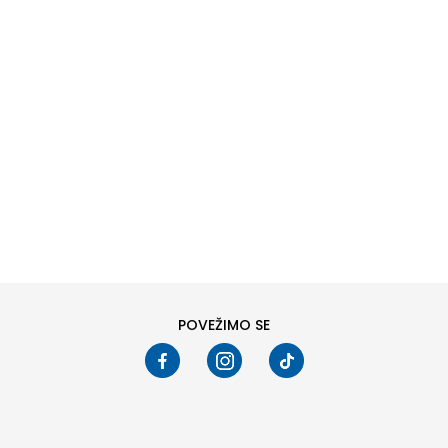
DODAJ U KORPU
DODAJ U KORPU
Pogledali ste
24
od
79
proizvoda
PRIKAŽI VIŠE
POVEŽIMO SE