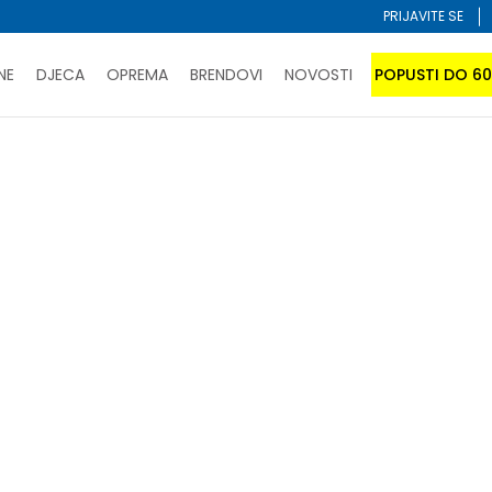
PRIJAVITE SE
NE
DJECA
OPREMA
BRENDOVI
NOVOSTI
POPUSTI DO 6
PORUČI ONLINE I UŠTEDI
ĆANJE NA RATE do 6 mjesečnih rata bez kamate
SAZNAJTE 
SPORUKA u BIH za sve kupovine u vrijednosti preko 99 KM
atite karticom online i preuzmite u prodavnici po vašem 
Sortiraj
ack friday
 U KORPI
-60% U KORPI