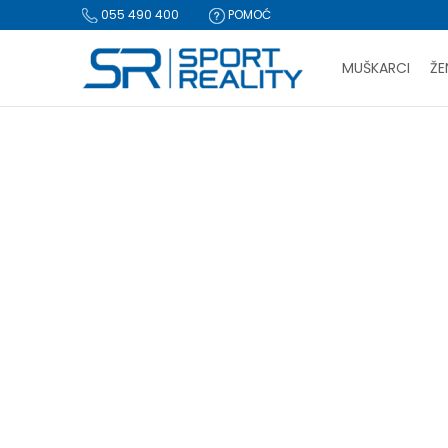
055 490 400
POMOĆ
MUŠKARCI
ŽE
PLA
Sport Reality
Proizvodi
BESPLATNA I
CLICK & COLLECT Pl
BLACK FRIDAY
Lista: Bl
Obuća
(1250)
Tekstil
(694)
Oprema
(433)
-40%
Resetujte filtere
Pol
Za muškarce (835)