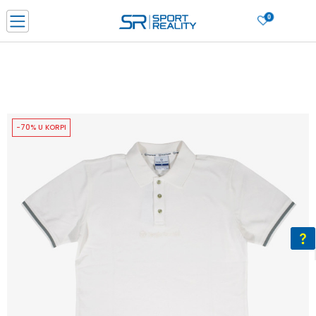
0
PORUČI ONLINE I UŠTEDI
PLAĆANJE NA RATE do 6 mjesečnih rata bez kamate
SAZNAJTE VIŠE
BESPLATNA ISPORUKA u BIH za sve kupovine u vrijednosti preko 99 KM
SAZNAJTE VIŠE
-70% U KORPI
CLICK & COLLECT Platite karticom online i preuzmite u prodavnici po vašem
izboru
SAZNAJTE VIŠE