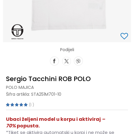
Podijeli
Sergio Tacchini ROB POLO
POLO MAJICA
Šifra artikla:
STA251M701-10
1
Ubaci željeni model u korpu i aktiviraj
–
70%
popusta.
*Tiket se aktivira automatski u korpi i ne može se