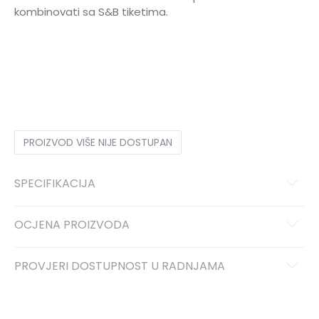
kombinovati sa S&B tiketima.
3XL
3XL
S
S
M
M
L
L
XL
XL
2XL
2XL
PROIZVOD VIŠE NIJE DOSTUPAN
SPECIFIKACIJA
OCJENA PROIZVODA
PROVJERI DOSTUPNOST U RADNJAMA