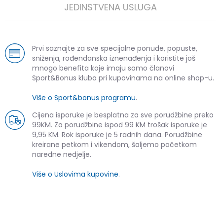
JEDINSTVENA USLUGA
Prvi saznajte za sve specijalne ponude, popuste,
sniženja, rođendanska iznenađenja i koristite još
mnogo benefita koje imaju samo članovi
Sport&Bonus kluba pri kupovinama na online shop-u.
Više o Sport&bonus programu
.
Cijena isporuke je besplatna za sve porudžbine preko
99KM. Za porudžbine ispod 99 KM trošak isporuke je
9,95 KM. Rok isporuke je 5 radnih dana. Porudžbine
kreirane petkom i vikendom, šaljemo početkom
naredne nedjelje.
Više o Uslovima kupovine
.
SLIČNI PROIZVODI