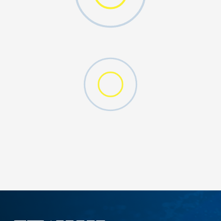
DODAJ U KORPU
M
L