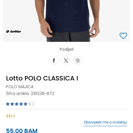
Podijeli
Lotto POLO CLASSICA I
POLO MAJICA
Šifra artikla:
219238-B72
1
2XL+
Obavijesti me o sniženju
55,00
BAM