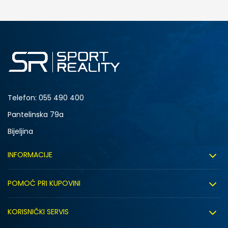
DODAJ U KORPU
M
L
Telefon:
055 490 400
Pantelinska 79a
Bijeljina
INFORMACIJE
O nama
POMOĆ PRI KUPOVINI
Sport&Bonus program
Uslovi korištenja
Sport&Bonus pravila
KORISNIČKI SERVIS
Uslovi prodaje
Click&Collect