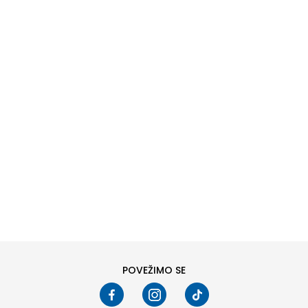
DODAJ U KORPU
M
L
POVEŽIMO SE