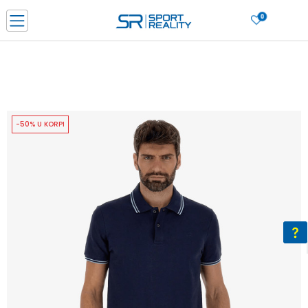
0
PORUČI ONLINE I UŠTEDI
PLAĆANJE NA RATE do 6 mjesečnih rata bez kamate
SAZNAJTE VIŠE
BESPLATNA ISPORUKA u BIH za sve kupovine u vrijednosti preko 99 KM
SAZNAJTE VIŠE
-50% U KORPI
CLICK & COLLECT Platite karticom online i preuzmite u prodavnici po vašem
izboru
SAZNAJTE VIŠE