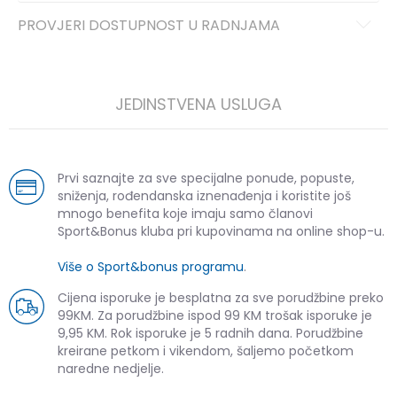
PROVJERI DOSTUPNOST U RADNJAMA
JEDINSTVENA USLUGA
Prvi saznajte za sve specijalne ponude, popuste,
sniženja, rođendanska iznenađenja i koristite još
mnogo benefita koje imaju samo članovi
Sport&Bonus kluba pri kupovinama na online shop-u.
Više o Sport&bonus programu
.
Cijena isporuke je besplatna za sve porudžbine preko
99KM. Za porudžbine ispod 99 KM trošak isporuke je
9,95 KM. Rok isporuke je 5 radnih dana. Porudžbine
kreirane petkom i vikendom, šaljemo početkom
naredne nedjelje.