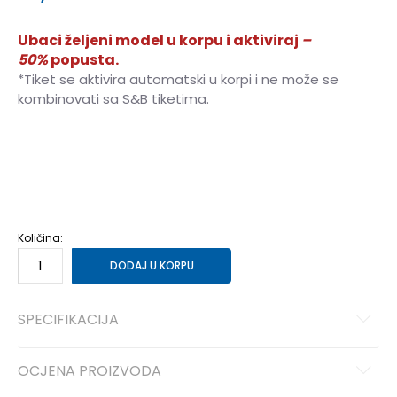
Ubaci željeni model u korpu i aktiviraj
–
50%
popusta.
*Tiket se aktivira automatski u korpi i ne može se
kombinovati sa S&B tiketima.
3XL
3XL
S
S
M
M
L
L
XL
XL
2XL
2XL
Količina:
DODAJ U KORPU
SPECIFIKACIJA
OCJENA PROIZVODA