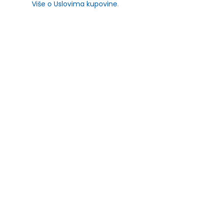
Više o Uslovima kupovine
.
SLIČNI PROIZVODI