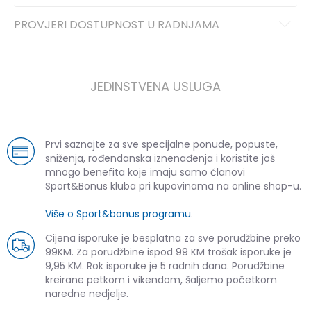
PROVJERI DOSTUPNOST U RADNJAMA
JEDINSTVENA USLUGA
Prvi saznajte za sve specijalne ponude, popuste,
sniženja, rođendanska iznenađenja i koristite još
mnogo benefita koje imaju samo članovi
Sport&Bonus kluba pri kupovinama na online shop-u.
Više o Sport&bonus programu
.
Cijena isporuke je besplatna za sve porudžbine preko
99KM. Za porudžbine ispod 99 KM trošak isporuke je
9,95 KM. Rok isporuke je 5 radnih dana. Porudžbine
kreirane petkom i vikendom, šaljemo početkom
naredne nedjelje.