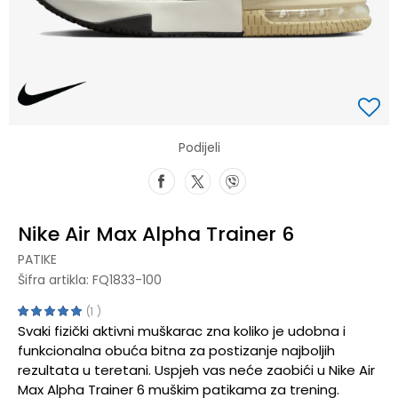
Podijeli
Nike Air Max Alpha Trainer 6
PATIKE
Šifra artikla:
FQ1833-100
1
Svaki fizički aktivni muškarac zna koliko je udobna i
funkcionalna obuća bitna za postizanje najboljih
rezultata u teretani. Uspjeh vas neće zaobići u Nike Air
Max Alpha Trainer 6 muškim patikama za trening.