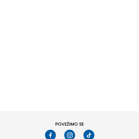
DODAJ U KORPU
6
6.5
8
8.5
10
10.5
POVEŽIMO SE