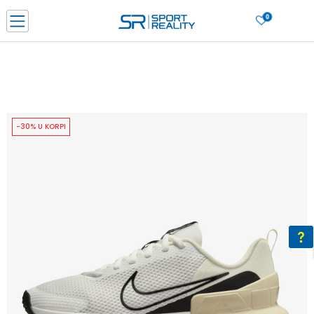
0
PORUČI ONLINE I UŠTEDI
PLAĆANJE NA RATE do 6 mjesečnih rata bez kamate
SAZNAJTE VIŠE
BESPLATNA ISPORUKA u BIH za sve kupovine u vrijednosti preko 99 KM
SAZNAJTE VIŠE
-30% U KORPI
CLICK & COLLECT Platite karticom online i preuzmite u prodavnici po vašem
izboru
SAZNAJTE VIŠE