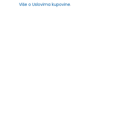
Više o Uslovima kupovine
.
SLIČNI PROIZVODI