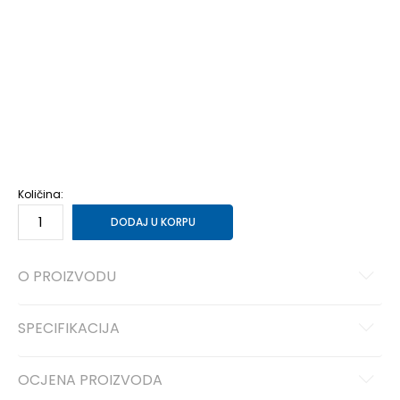
6
38.5
24
6.5
39
24.5
7
40
25
7.5
40.5
25.5
8
41
26
8.5
42
26.5
9
42.5
27
9.5
43
27.5
10
44
28
10.5
44.5
28.5
11
45
29
12
46
30
12.5
47
30.5
13
47.5
31
14
48.5
32
15
49.5
Količina:
DODAJ U KORPU
O PROIZVODU
SPECIFIKACIJA
OCJENA PROIZVODA