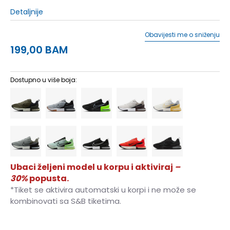
Detaljnije
Obavijesti me o sniženju
199,00
BAM
Dostupno u više boja:
Ubaci željeni model u korpu i aktiviraj
–
30%
popusta.
*Tiket se aktivira automatski u korpi i ne može se
kombinovati sa S&B tiketima.