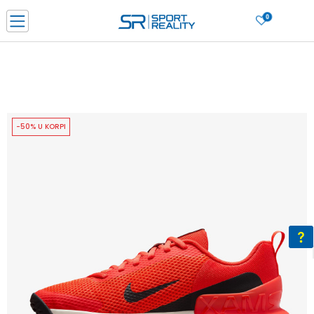
0
PORUČI ONLINE I UŠTEDI
PLAĆANJE NA RATE do 6 mjesečnih rata bez kamate
SAZNAJTE VIŠE
BESPLATNA ISPORUKA u BIH za sve kupovine u vrijednosti preko 99 KM
SAZNAJTE VIŠE
-50% U KORPI
CLICK & COLLECT Platite karticom online i preuzmite u prodavnici po vašem
izboru
SAZNAJTE VIŠE