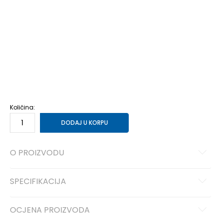
7
40
25
7.5
40.5
25.5
8
41
26
8.5
42
26.5
9
42.5
27
9.5
43
27.5
10
44
28
10.5
44.5
28.5
11
45
29
11.5
45.5
29.5
12
46
30
12.5
47
30.5
13
47.5
31
14
48.5
32
Količina:
DODAJ U KORPU
O PROIZVODU
SPECIFIKACIJA
OCJENA PROIZVODA