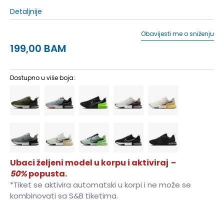
Detaljnije
Obavijesti me o sniženju
199,00
BAM
Dostupno u više boja:
Ubaci željeni model u korpu i aktiviraj
–
50%
popusta.
*Tiket se aktivira automatski u korpi i ne može se
kombinovati sa S&B tiketima.