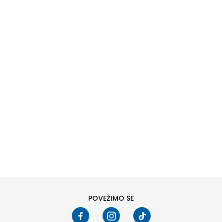
DODAJ U KORPU
6
6.5
8
8.5
10
10.5
POVEŽIMO SE