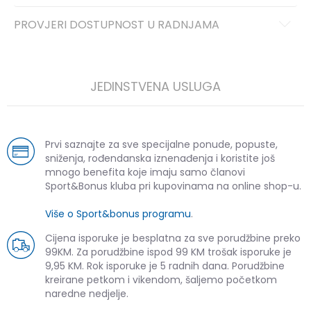
PROVJERI DOSTUPNOST U RADNJAMA
JEDINSTVENA USLUGA
Prvi saznajte za sve specijalne ponude, popuste,
sniženja, rođendanska iznenađenja i koristite još
mnogo benefita koje imaju samo članovi
Sport&Bonus kluba pri kupovinama na online shop-u.
Više o Sport&bonus programu
.
Cijena isporuke je besplatna za sve porudžbine preko
99KM. Za porudžbine ispod 99 KM trošak isporuke je
9,95 KM. Rok isporuke je 5 radnih dana. Porudžbine
kreirane petkom i vikendom, šaljemo početkom
naredne nedjelje.