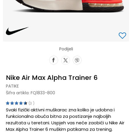
Podijeli
Nike Air Max Alpha Trainer 6
PATIKE
Šifra artikla:
FQ1833-800
3
Svaki fizički aktivni muškarac zna koliko je udobna i
funkcionalna obuća bitna za postizanje najboljih
rezultata u teretani. Uspjeh vas neće zaobići u Nike Air
Max Alpha Trainer 6 muškim patikama za trening.