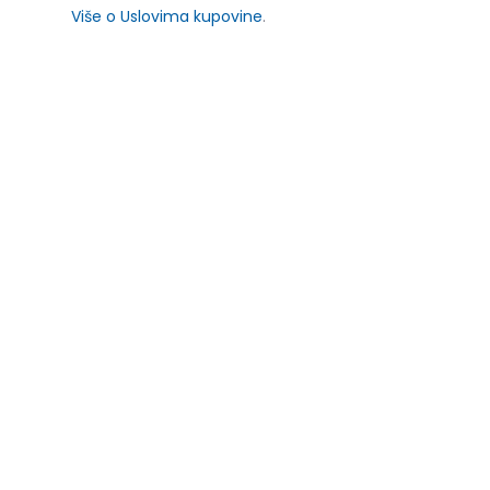
Više o Uslovima kupovine
.
SLIČNI PROIZVODI