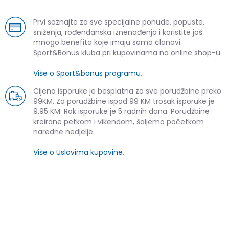
Prvi saznajte za sve specijalne ponude, popuste,
sniženja, rođendanska iznenađenja i koristite još
mnogo benefita koje imaju samo članovi
Sport&Bonus kluba pri kupovinama na online shop-u.
Više o Sport&bonus programu
.
Cijena isporuke je besplatna za sve porudžbine preko
99KM. Za porudžbine ispod 99 KM trošak isporuke je
9,95 KM. Rok isporuke je 5 radnih dana. Porudžbine
kreirane petkom i vikendom, šaljemo početkom
naredne nedjelje.
Više o Uslovima kupovine
.
SLIČNI PROIZVODI