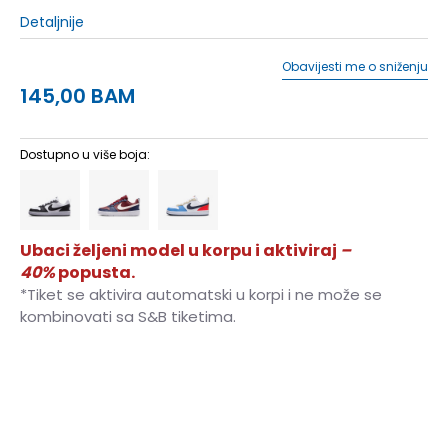
Detaljnije
Obavijesti me o sniženju
145,00
BAM
Dostupno u više boja:
Ubaci željeni model u korpu i aktiviraj
–
40%
popusta.
*Tiket se aktivira automatski u korpi i ne može se
kombinovati sa S&B tiketima.
3.5Y
35.5
22.5
4Y
36
23
4.5Y
36.5
23.5
5Y
37.5
23.5