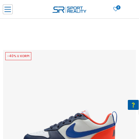
0
PORUČI ONLINE I UŠTEDI
PLAĆANJE NA RATE do 6 mjesečnih rata bez kamate
SAZNAJTE VIŠE
BESPLATNA ISPORUKA u BIH za sve kupovine u vrijednosti preko 99 KM
SAZNAJTE VIŠE
-40% U KORPI
CLICK & COLLECT Platite karticom online i preuzmite u prodavnici po vašem
izboru
SAZNAJTE VIŠE