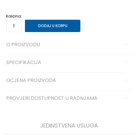
5.5Y
38
24
6Y
38.5
24
6.5Y
39
24.5
7Y
40
25
Količina:
DODAJ U KORPU
O PROIZVODU
SPECIFIKACIJA
OCJENA PROIZVODA
PROVJERI DOSTUPNOST U RADNJAMA
JEDINSTVENA USLUGA