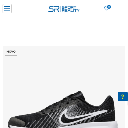
0
PORUČI ONLINE I UŠTEDI
PLAĆANJE NA RATE do 6 mjesečnih rata bez kamate
SAZNAJTE VIŠE
BESPLATNA ISPORUKA u BIH za sve kupovine u vrijednosti preko 99 KM
SAZNAJTE VIŠE
NOVO
CLICK & COLLECT Platite karticom online i preuzmite u prodavnici po vašem
izboru
SAZNAJTE VIŠE