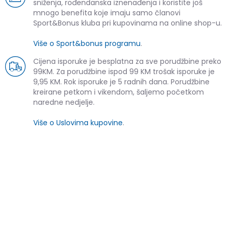
sniženja, rođendanska iznenađenja i koristite još
mnogo benefita koje imaju samo članovi
Sport&Bonus kluba pri kupovinama na online shop-u.
Više o Sport&bonus programu
.
Cijena isporuke je besplatna za sve porudžbine preko
99KM. Za porudžbine ispod 99 KM trošak isporuke je
9,95 KM. Rok isporuke je 5 radnih dana. Porudžbine
kreirane petkom i vikendom, šaljemo početkom
naredne nedjelje.
Više o Uslovima kupovine
.
SLIČNI PROIZVODI