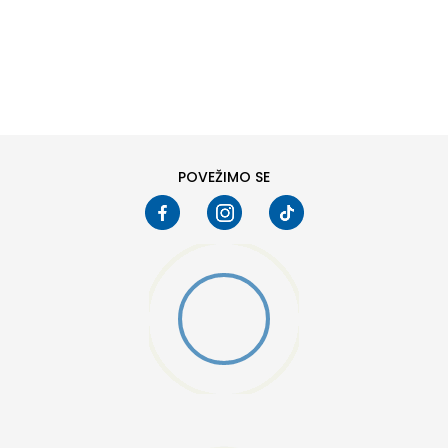
DODAJ U KORPU
8
8.5
10
10.5
12
12.5
POVEŽIMO SE
15