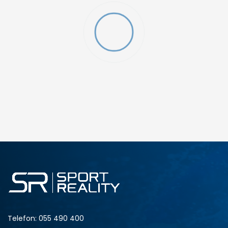
W 2 (GS)
DODAJ U KORPU
4.5Y
5Y
6.5Y
7Y
Telefon:
055 490 400