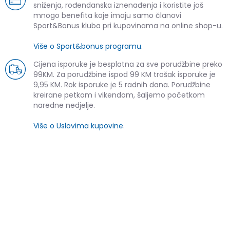
sniženja, rođendanska iznenađenja i koristite još
mnogo benefita koje imaju samo članovi
Sport&Bonus kluba pri kupovinama na online shop-u.
Više o Sport&bonus programu
.
Cijena isporuke je besplatna za sve porudžbine preko
99KM. Za porudžbine ispod 99 KM trošak isporuke je
9,95 KM. Rok isporuke je 5 radnih dana. Porudžbine
kreirane petkom i vikendom, šaljemo početkom
naredne nedjelje.
Više o Uslovima kupovine
.
SLIČNI PROIZVODI