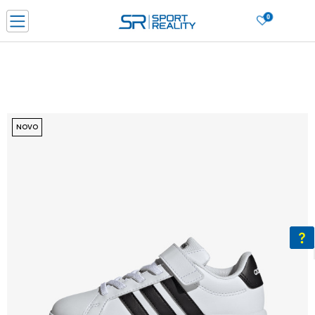
0
PORUČI ONLINE I UŠTEDI
PLAĆANJE NA RATE do 6 mjesečnih rata bez kamate
SAZNAJTE VIŠE
BESPLATNA ISPORUKA u BIH za sve kupovine u vrijednosti preko 99 KM
SAZNAJTE VIŠE
NOVO
CLICK & COLLECT Platite karticom online i preuzmite u prodavnici po vašem
izboru
SAZNAJTE VIŠE