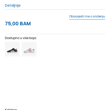
Detaljnije
Obavijesti me o sniženju
75,00
BAM
Dostupno u više boja:
10K
28
16.5
10-K
28.5
17
11K
29
17.5
11-K
30
18
12K
30.5
18.5
12-K
31
19
13K
31.5
19.5
13-K
32
19.5
1
33
20
1-
33.5
20.5
2
34
21
2-
35
21.5
Količina: