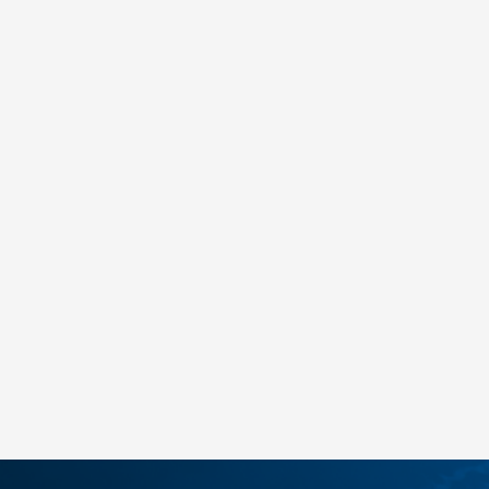
Nike W AIR MAX FIRE
259,00
BAM