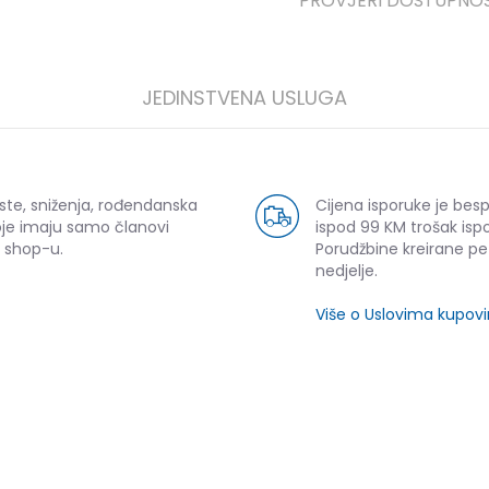
PROVJERI DOSTUPNO
JEDINSTVENA USLUGA
ste, sniženja, rođendanska
Cijena isporuke je bes
oje imaju samo članovi
ispod 99 KM trošak ispo
 shop-u.
Porudžbine kreirane p
nedjelje.
Više o Uslovima kupov
SLIČNI PROIZVODI