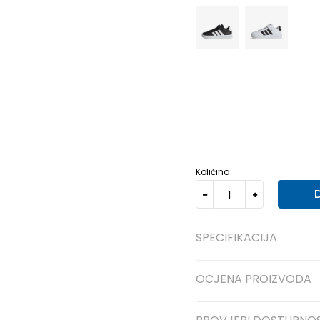
10K
28
16.5
10-K
28.5
17
13K
31.5
19.5
13-K
32
19.
Količina:
SPECIFIKACIJA
OCJENA PROIZVODA