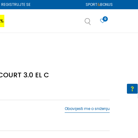
REGISTRUJTE SE
SPORT
&
BONUS
0
0%
VIŠE
SAZNAJTE VIŠE
izboru
SAZNAJTE VIŠE
OURT 3.0 EL C
Obavijesti me o sniženju