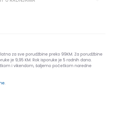
ST U RADNJAMA
platna za sve porudžbine preko 99KM. Za porudžbine
ruke je 9,95 KM. Rok isporuke je 5 radnih dana.
etkom i vikendom, šaljemo početkom naredne
ine
.