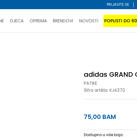
PRIJAVITE SE
NE
DJECA
OPREMA
BRENDOVI
NOVOSTI
POPUSTI DO 6
PORUČI ONLINE I UŠTEDI
ĆANJE NA RATE do 6 mjesečnih rata bez kamate
SAZNAJTE 
OURT 3.0 EL C
SPORUKA u BIH za sve kupovine u vrijednosti preko 99 KM
atite karticom online i preuzmite u prodavnici po vašem 
adidas GRAND C
PATIKE
Šifra artikla:
KJ4370
75,00
BAM
Dostupno u više boja: