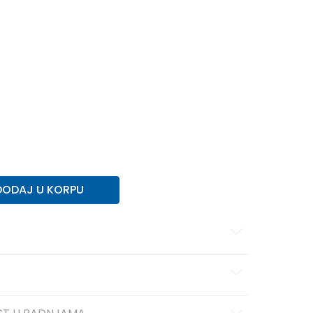
11K
29
17.5
11-K
30
18
12K
30.5
18.5
12-K
31
19
5
1
33
20
1-
33.5
20.5
2
34
21
2-
35
21.5
DODAJ U KORPU