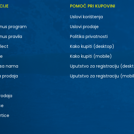
CIJE
POMOĆ PRI KUPOVINI
5.5
6
Uslovi korištenja
7.5
8
nus program
Uslovi prodaje
9.5
10
nus pravila
Politika privatnosti
lect
Kako kupiti (desktop)
je
Kako kupiti (mobile)
 sa nama
Uputstvo za registraciju (desk
a prodaja
Uputstvo za registraciju (mobi
rodaja
ce
rtice