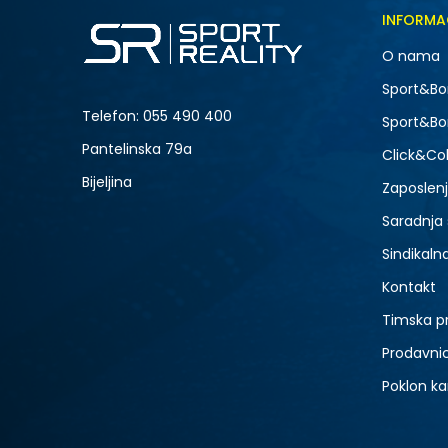
Veličina
INFORMA
5
O nama
7
NOVO
Sport&Bo
9
Telefon:
055 490 400
Sport&Bo
Pantelinska 79a
Click&Col
Bijeljina
Zaposlen
Saradnja
Sindikaln
Kontakt
Timska p
Prodavni
Poklon ka