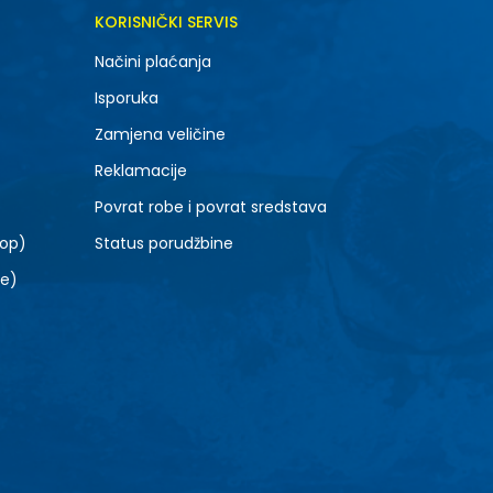
DODAJ U KORPU
KORISNIČKI SERVIS
6.5
Načini plaćanja
8.5
Isporuka
10.5
Zamjena veličine
Reklamacije
Povrat robe i povrat sredstava
top)
Status porudžbine
le)