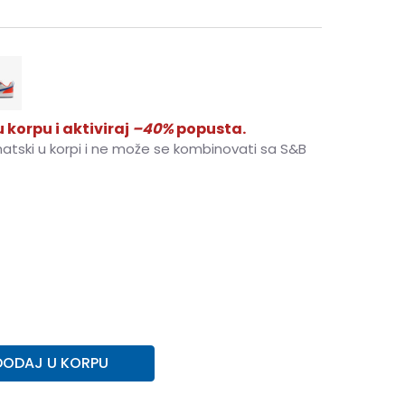
 korpu i aktiviraj
–40%
popusta.
matski u korpi i ne može se kombinovati sa S&B
3
4.5Y
36.5
23.5
5Y
37.5
23.5
5.5Y
38
24
5
7Y
40
25
DODAJ U KORPU