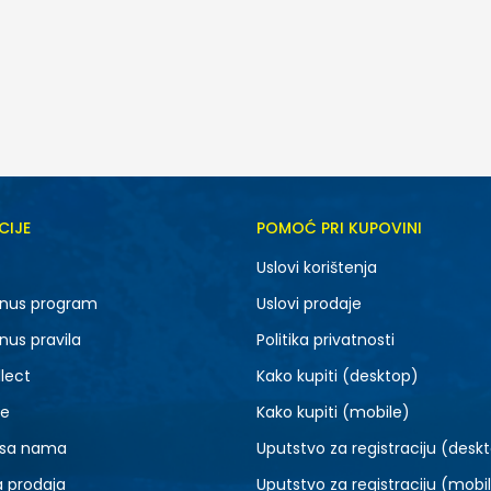
CIJE
POMOĆ PRI KUPOVINI
7.5
8
Uslovi korištenja
9.5
10
nus program
Uslovi prodaje
11.5
12
nus pravila
Politika privatnosti
14
15
lect
Kako kupiti (desktop)
je
Kako kupiti (mobile)
 sa nama
Uputstvo za registraciju (desk
a prodaja
Uputstvo za registraciju (mobi