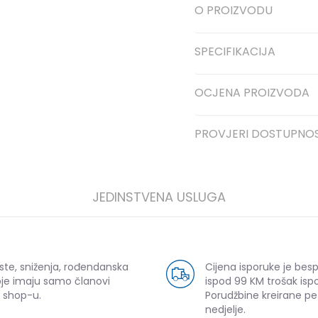
O PROIZVODU
SPECIFIKACIJA
OCJENA PROIZVODA
PROVJERI DOSTUPNO
JEDINSTVENA USLUGA
ste, sniženja, rođendanska
Cijena isporuke je bes
oje imaju samo članovi
ispod 99 KM trošak ispo
 shop-u.
Porudžbine kreirane p
nedjelje.