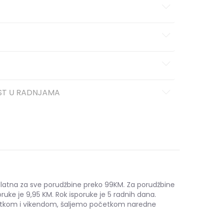
ST U RADNJAMA
platna za sve porudžbine preko 99KM. Za porudžbine
ruke je 9,95 KM. Rok isporuke je 5 radnih dana.
etkom i vikendom, šaljemo početkom naredne