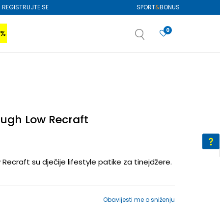
REGISTRUJTE SE
SPORT
&
BONUS
0
0%
VIŠE
SAZNAJTE VIŠE
izboru
SAZNAJTE VIŠE
ough Low Recraft
ecraft su dječije lifestyle patike za tinejdžere.
Obavijesti me o sniženju