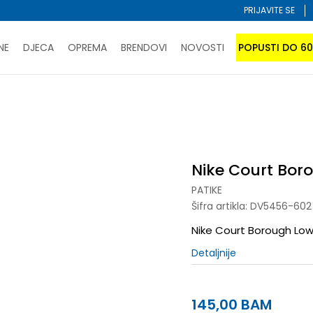
PRIJAVITE SE
NE
DJECA
OPREMA
BRENDOVI
NOVOSTI
POPUSTI DO 6
PORUČI ONLINE I UŠTEDI
ĆANJE NA RATE do 6 mjesečnih rata bez kamate
SAZNAJTE 
ugh Low Recraft
SPORUKA u BIH za sve kupovine u vrijednosti preko 99 KM
atite karticom online i preuzmite u prodavnici po vašem 
Nike Court Bor
PATIKE
Šifra artikla:
DV5456-602
Nike Court Borough Low R
Detaljnije
145,00
BAM