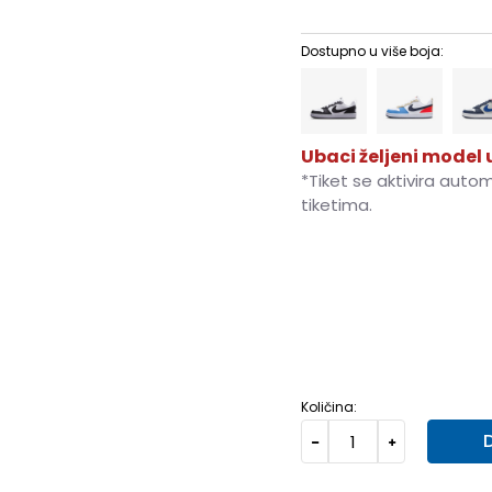
Dostupno u više boja:
Ubaci željeni model u
*Tiket se aktivira auto
tiketima.
3.5Y
35.5
22.5
4Y
36
2
6Y
38.5
24
6.5Y
39
24.
Količina: