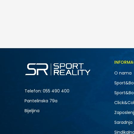
Nike NIKE COURT VISION LO P NB
175,00
BAM
Veličina
INFORMA
7
O nama
9
Sport&Bo
11
Telefon:
055 490 400
Sport&Bo
13
Pantelinska 79a
Click&Col
Bijeljina
Zaposlen
Saradnja
Sindikaln