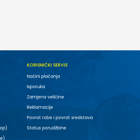
DODAJ U KORPU
KORISNIČKI SERVIS
8.5
Načini plaćanja
10.5
Isporuka
12.5
Zamjena veličine
Reklamacije
Povrat robe i povrat sredstava
top)
Status porudžbine
le)