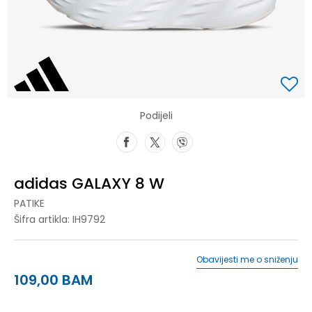
Podijeli
adidas GALAXY 8 W
PATIKE
Šifra artikla:
IH9792
Obavijesti me o sniženju
109,00
BAM