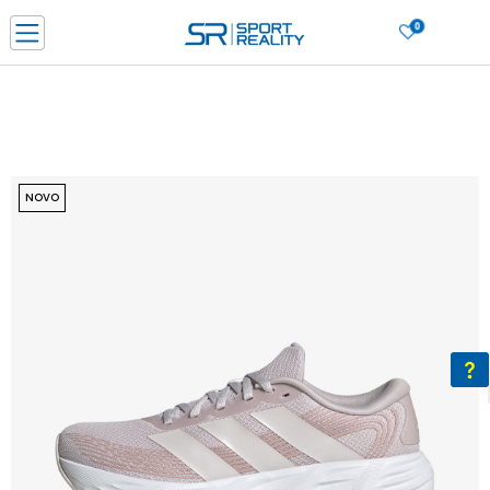
0
PORUČI ONLINE I UŠTEDI
PLAĆANJE NA RATE do 6 mjesečnih rata bez kamate
SAZNAJTE VIŠE
BESPLATNA ISPORUKA u BIH za sve kupovine u vrijednosti preko 99 KM
SAZNAJTE VIŠE
NOVO
CLICK & COLLECT Platite karticom online i preuzmite u prodavnici po vašem
izboru
SAZNAJTE VIŠE