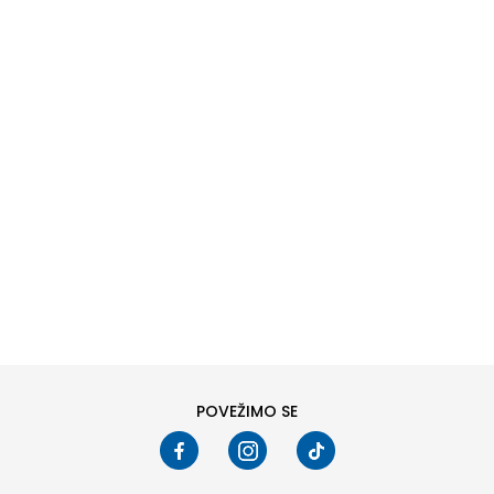
DODAJ U KORPU
6
6.5
8
8.5
10
10.5
POVEŽIMO SE