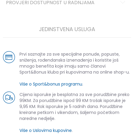
PROVJERI DOSTUPNOST U RADNJAMA
JEDINSTVENA USLUGA
Prvi saznajte za sve specijalne ponude, popuste,
sniženja, rođendanska iznenađenja i koristite još
mnogo benefita koje imaju samo članovi
Sport&Bonus kluba pri kupovinama na online shop-u.
Više o Sport&bonus programu
.
Cijena isporuke je besplatna za sve porudžbine preko
99KM. Za porudžbine ispod 99 KM trošak isporuke je
9,95 KM. Rok isporuke je 5 radnih dana. Porudžbine
kreirane petkom i vikendom, šaljemo početkom
naredne nedjelje.
Više o Uslovima kupovine
.