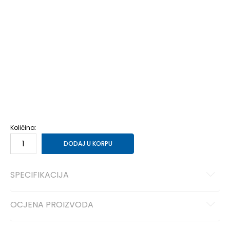
3-
36
22
4
36 2/3
22.5
4-
37 1/3
23
5
38
23.5
5-
38 2/3
24
6
39 1/3
24.5
6-
40
25
7
40 2/3
25.5
7-
41 1/3
26
8
42
26.5
8-
42 2/3
27
9
43 1/3
27.5
9-
44
28
Količina:
DODAJ U KORPU
SPECIFIKACIJA
OCJENA PROIZVODA