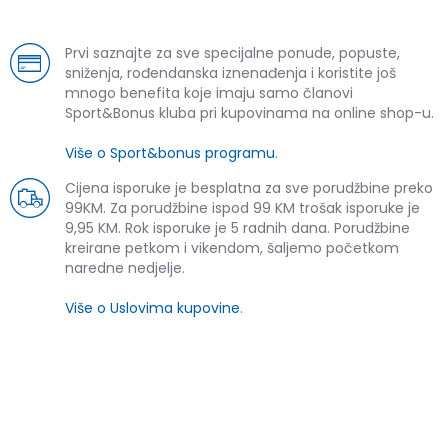
Prvi saznajte za sve specijalne ponude, popuste,
sniženja, rođendanska iznenađenja i koristite još
mnogo benefita koje imaju samo članovi
Sport&Bonus kluba pri kupovinama na online shop-u.
Više o Sport&bonus programu
.
Cijena isporuke je besplatna za sve porudžbine preko
99KM. Za porudžbine ispod 99 KM trošak isporuke je
9,95 KM. Rok isporuke je 5 radnih dana. Porudžbine
kreirane petkom i vikendom, šaljemo početkom
naredne nedjelje.
Više o Uslovima kupovine
.
SLIČNI PROIZVODI