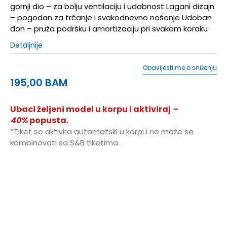
gornji dio – za bolju ventilaciju i udobnost Lagani dizajn
– pogodan za trčanje i svakodnevno nošenje Udoban
đon – pruža podršku i amortizaciju pri svakom koraku
Detaljnije
Obavijesti me o sniženju
195,00
BAM
Ubaci željeni model u korpu i aktiviraj
–
40%
popusta.
*Tiket se aktivira automatski u korpi i ne može se
kombinovati sa S&B tiketima.
40
40
25.5
41
41
26
42
42
27
42.5
42.5
27.5
43
43
28
44
44
28.5
45
45
29
45.5
45.5
29.5