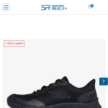
0
PORUČI ONLINE I UŠTEDI
PLAĆANJE NA RATE do 6 mjesečnih rata bez kamate
SAZNAJTE VIŠE
BESPLATNA ISPORUKA u BIH za sve kupovine u vrijednosti preko 99 KM
SAZNAJTE VIŠE
-40% U KORPI
CLICK & COLLECT Platite karticom online i preuzmite u prodavnici po vašem
izboru
SAZNAJTE VIŠE