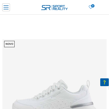
0
PORUČI ONLINE I UŠTEDI
PLAĆANJE NA RATE do 6 mjesečnih rata bez kamate
SAZNAJTE VIŠE
BESPLATNA ISPORUKA u BIH za sve kupovine u vrijednosti preko 99 KM
SAZNAJTE VIŠE
NOVO
CLICK & COLLECT Platite karticom online i preuzmite u prodavnici po vašem
izboru
SAZNAJTE VIŠE