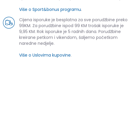
Više o Sport&bonus programu
.
Cijena isporuke je besplatna za sve porudžbine preko
99KM. Za porudžbine ispod 99 KM trošak isporuke je
9,95 KM. Rok isporuke je 5 radnih dana. Porudžbine
kreirane petkom i vikendom, šaljemo početkom
naredne nedjelje.
Više o Uslovima kupovine
.
SLIČNI PROIZVODI