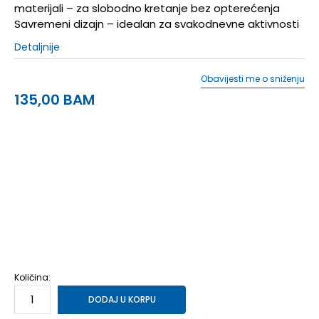
materijali – za slobodno kretanje bez opterećenja
Savremeni dizajn – idealan za svakodnevne aktivnosti
Detaljnije
Obavijesti me o sniženju
135,00
BAM
36
36
23
36.5
36.5
23.5
37
37
24
37.5
37.5
24.5
38
38
25
38.5
38.5
25.5
39
39
26
39.5
39.5
26.5
40
40
27
41
41
28
Količina:
DODAJ U KORPU