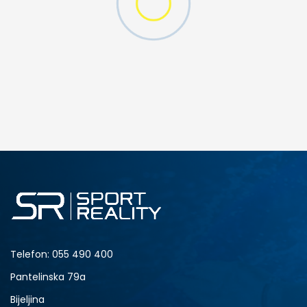
W 2 (GS)
DODAJ U KORPU
4.5Y
5Y
6.5Y
7Y
Telefon:
055 490 400
Pantelinska 79a
Bijeljina