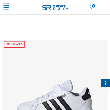
0
PORUČI ONLINE I UŠTEDI
PLAĆANJE NA RATE do 6 mjesečnih rata bez kamate
SAZNAJTE VIŠE
BESPLATNA ISPORUKA u BIH za sve kupovine u vrijednosti preko 99 KM
SAZNAJTE VIŠE
-30% U KORPI
CLICK & COLLECT Platite karticom online i preuzmite u prodavnici po vašem
izboru
SAZNAJTE VIŠE