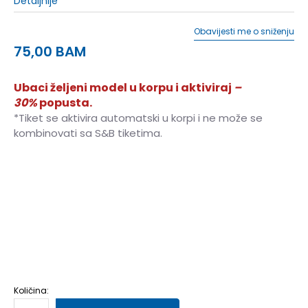
Detaljnije
Obavijesti me o sniženju
75,00
BAM
Ubaci željeni model u korpu i aktiviraj
–
30%
popusta.
*Tiket se aktivira automatski u korpi i ne može se
kombinovati sa S&B tiketima.
10K
28
16.5
10-K
28.5
17
11K
29
17.5
11-K
30
18
12K
30.5
18.5
12-K
31
19
13K
31.5
19.5
13-K
32
19.5
1
33
20
1-
33.5
20.5
2
34
21
2-
35
21.5
Količina: