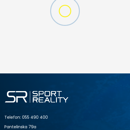
W 2 (GS)
DODAJ U KORPU
4.5Y
5Y
6.5Y
7Y
Telefon:
055 490 400
Pantelinska 79a