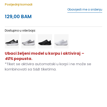
Posljednji komadi
Obavijesti me o sniženju
129,00
BAM
Dostupno u više boja:
Ubaci željeni model u korpu i aktiviraj
–
40%
popusta.
*Tiket se aktivira automatski u korpi i ne može se
kombinovati sa S&B tiketima.
6.5
39
7
40
25
7.5
40.5
25.5
8
41
26
8.5
42
26.5
9
42.5
27
9.5
43
27.5
10
44
28
10.5
44.5
28.5