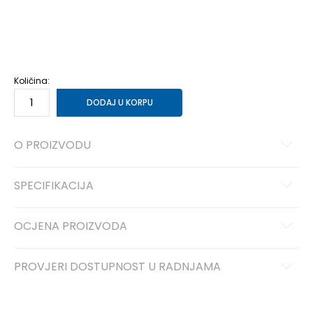
11
45
29
11.5
45.5
29.5
12
46
30
12.5
47
30.5
13
47.5
31
14
48.5
32
15
49.5
33
Količina:
DODAJ U KORPU
O PROIZVODU
SPECIFIKACIJA
OCJENA PROIZVODA
PROVJERI DOSTUPNOST U RADNJAMA