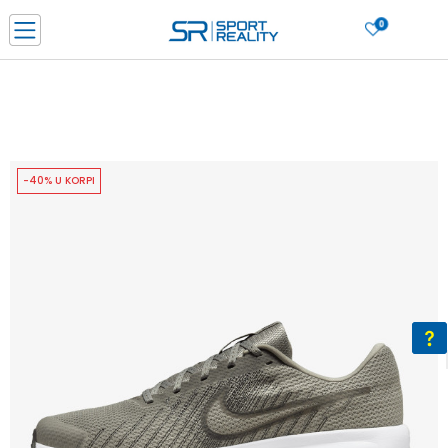
0
PORUČI ONLINE I UŠTEDI
PLAĆANJE NA RATE do 6 mjesečnih rata bez kamate
SAZNAJTE VIŠE
BESPLATNA ISPORUKA u BIH za sve kupovine u vrijednosti preko 99 KM
SAZNAJTE VIŠE
-40% U KORPI
CLICK & COLLECT Platite karticom online i preuzmite u prodavnici po vašem
izboru
SAZNAJTE VIŠE