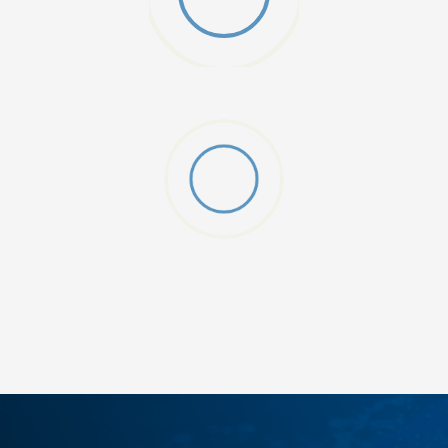
W 2 (GS)
DODAJ U KORPU
4.5Y
5Y
6.5Y
7Y