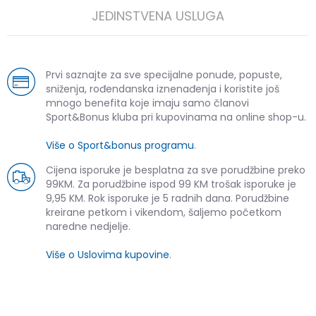
JEDINSTVENA USLUGA
Prvi saznajte za sve specijalne ponude, popuste,
sniženja, rođendanska iznenađenja i koristite još
mnogo benefita koje imaju samo članovi
Sport&Bonus kluba pri kupovinama na online shop-u.
Više o Sport&bonus programu
.
Cijena isporuke je besplatna za sve porudžbine preko
99KM. Za porudžbine ispod 99 KM trošak isporuke je
9,95 KM. Rok isporuke je 5 radnih dana. Porudžbine
kreirane petkom i vikendom, šaljemo početkom
naredne nedjelje.
Više o Uslovima kupovine
.
SLIČNI PROIZVODI