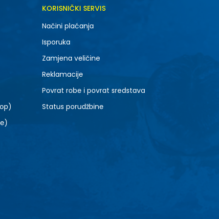
DODAJ U KORPU
KORISNIČKI SERVIS
7Y
Načini plaćanja
Isporuka
Zamjena veličine
Reklamacije
Povrat robe i povrat sredstava
top)
Status porudžbine
le)