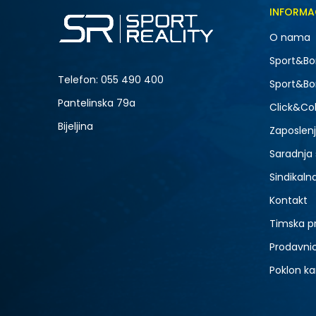
Veličina
INFORMA
4Y
O nama
-20% U KORPI
Sport&Bo
Telefon:
055 490 400
Sport&Bo
Pantelinska 79a
Click&Col
Bijeljina
Zaposlen
Saradnja
Sindikaln
Kontakt
Timska p
Prodavni
Poklon ka