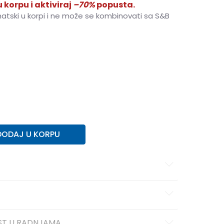
 korpu i aktiviraj
–70%
popusta.
matski u korpi i ne može se kombinovati sa S&B
42
42
27
43
43
27.7
44
44
28.5
45
45
29
DODAJ U KORPU
ST U RADNJAMA