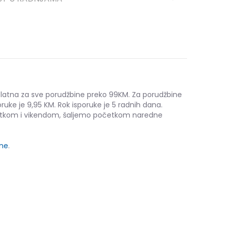
platna za sve porudžbine preko 99KM. Za porudžbine
ruke je 9,95 KM. Rok isporuke je 5 radnih dana.
etkom i vikendom, šaljemo početkom naredne
ine
.