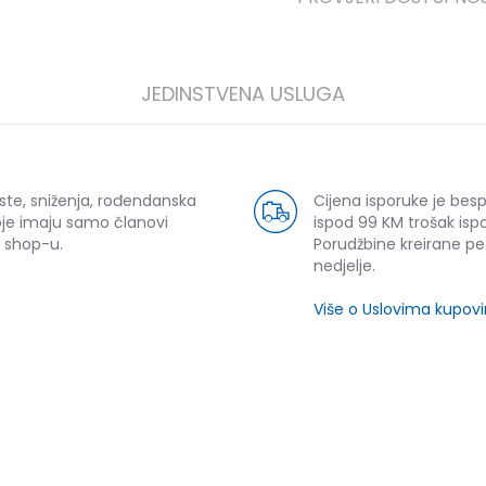
JEDINSTVENA USLUGA
ste, sniženja, rođendanska
Cijena isporuke je bes
oje imaju samo članovi
ispod 99 KM trošak ispo
 shop-u.
Porudžbine kreirane p
nedjelje.
Više o Uslovima kupov
SLIČNI PROIZVODI