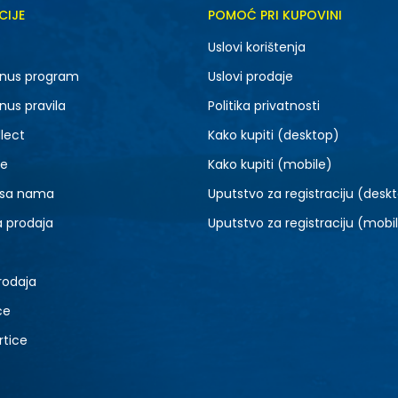
CIJE
POMOĆ PRI KUPOVINI
5Y
6Y
Uslovi korištenja
nus program
Uslovi prodaje
nus pravila
Politika privatnosti
lect
Kako kupiti (desktop)
je
Kako kupiti (mobile)
 sa nama
Uputstvo za registraciju (desk
a prodaja
Uputstvo za registraciju (mobi
rodaja
ce
rtice