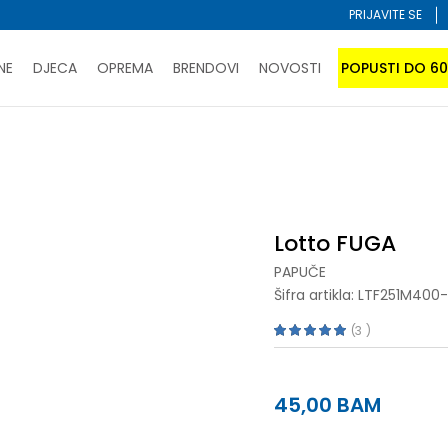
PRIJAVITE SE
NE
DJECA
OPREMA
BRENDOVI
NOVOSTI
POPUSTI DO 6
PORUČI ONLINE I UŠTEDI
ĆANJE NA RATE do 6 mjesečnih rata bez kamate
SAZNAJTE 
uče
Lotto FUGA
SPORUKA u BIH za sve kupovine u vrijednosti preko 99 KM
atite karticom online i preuzmite u prodavnici po vašem 
Lotto FUGA
PAPUČE
Šifra artikla:
LTF251M400-
3
45,00
BAM