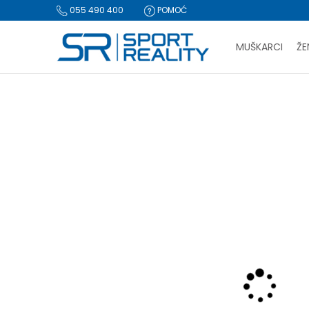
055 490 400
POMOĆ
MUŠKARCI
ŽE
PLA
Sport Reality
Proizvodi
Obuća
Papuče i sandale
Pap
BESPLATNA I
CLICK & COLLECT Pl
-70% U KORPI