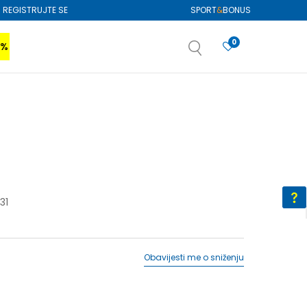
REGISTRUJTE SE
SPORT
&
BONUS
0
0%
VIŠE
SAZNAJTE VIŠE
izboru
SAZNAJTE VIŠE
31
Obavijesti me o sniženju