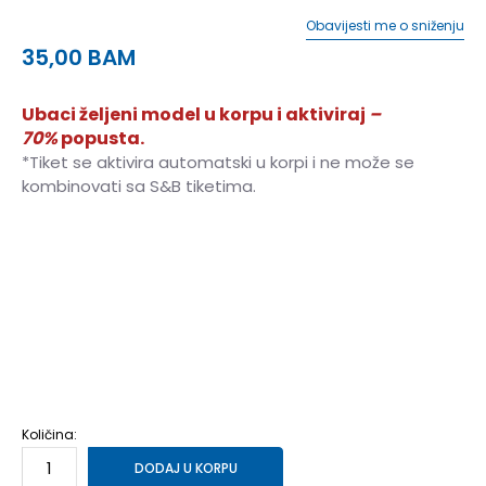
Obavijesti me o sniženju
35,00
BAM
Ubaci željeni model u korpu i aktiviraj
–
70%
popusta.
*Tiket se aktivira automatski u korpi i ne može se
kombinovati sa S&B tiketima.
28
28
31
31
34
34
26/27
26-27
29/30
29-30
32/33
32-33
35/36
35-36
23
23
24
24
25
25
37
37
Količina:
DODAJ U KORPU