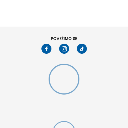
DODAJ U KORPU
6Y
7Y
POVEŽIMO SE