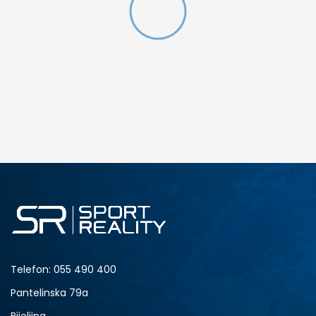
DODAJ U KORPU
9
10
13
14
Telefon:
055 490 400
Pantelinska 79a
Bijeljina