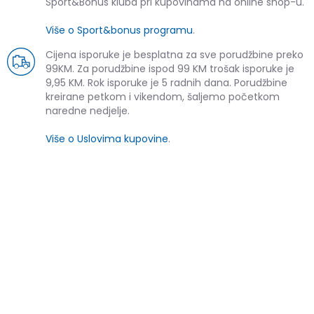
Sport&Bonus kluba pri kupovinama na online shop-u.
Više o Sport&bonus programu
.
Cijena isporuke je besplatna za sve porudžbine preko
99KM. Za porudžbine ispod 99 KM trošak isporuke je
9,95 KM. Rok isporuke je 5 radnih dana. Porudžbine
kreirane petkom i vikendom, šaljemo početkom
naredne nedjelje.
Više o Uslovima kupovine
.
SLIČNI PROIZVODI