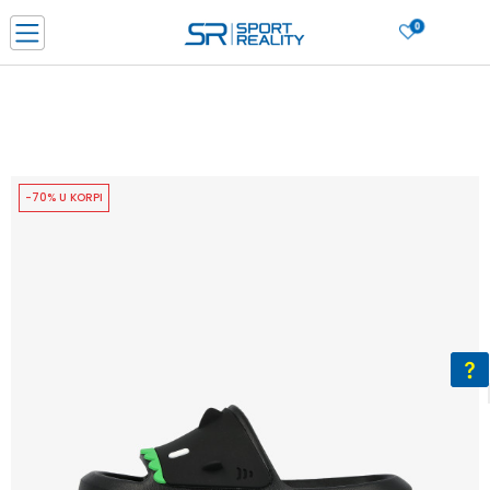
0
PORUČI ONLINE I UŠTEDI
PLAĆANJE NA RATE do 6 mjesečnih rata bez kamate
SAZNAJTE VIŠE
BESPLATNA ISPORUKA u BIH za sve kupovine u vrijednosti preko 99 KM
SAZNAJTE VIŠE
-70% U KORPI
CLICK & COLLECT Platite karticom online i preuzmite u prodavnici po vašem
izboru
SAZNAJTE VIŠE