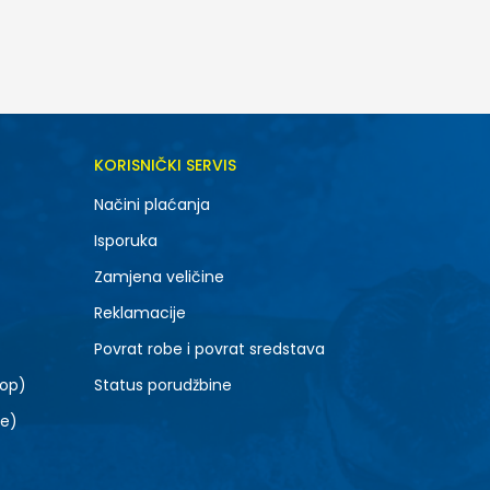
DODAJ U KORPU
KORISNIČKI SERVIS
7Y
Načini plaćanja
Isporuka
Zamjena veličine
Reklamacije
Povrat robe i povrat sredstava
top)
Status porudžbine
le)