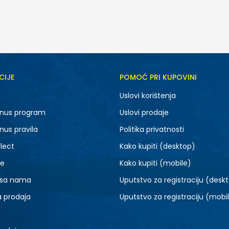
CIJE
POMOĆ PRI KUPOVINI
5Y
6Y
Uslovi korištenja
nus program
Uslovi prodaje
nus pravila
Politika privatnosti
lect
Kako kupiti (desktop)
je
Kako kupiti (mobile)
 sa nama
Uputstvo za registraciju (desk
a prodaja
Uputstvo za registraciju (mobi