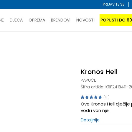
PRIJAVITE SE
NE
DJECA
OPREMA
BRENDOVI
NOVOSTI
POPUSTI DO 6
PORUČI ONLINE I UŠTEDI
ĆANJE NA RATE do 6 mjesečnih rata bez kamate
SAZNAJTE 
uče
Kronos Hell
SPORUKA u BIH za sve kupovine u vrijednosti preko 99 KM
atite karticom online i preuzmite u prodavnici po vašem 
Kronos Hell
PAPUČE
Šifra artikla:
KRF241B411-2
4
Ove Kronos Hell dječije
vodi i van nje.
Detaljnije