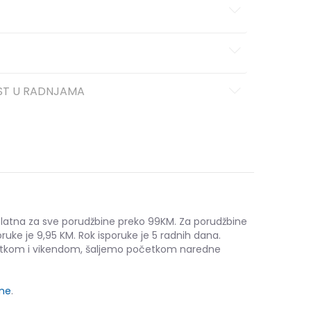
ST U RADNJAMA
platna za sve porudžbine preko 99KM. Za porudžbine
ruke je 9,95 KM. Rok isporuke je 5 radnih dana.
etkom i vikendom, šaljemo početkom naredne
ine
.