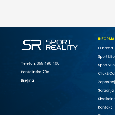
65,00
BAM
Veličina
INFORMA
4Y
O nama
-20% U KORPI
Sport&Bo
Telefon:
055 490 400
Sport&Bo
Pantelinska 79a
Click&Col
Bijeljina
Zaposlen
Saradnja
Sindikaln
Kontakt