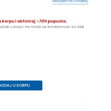
Obavijesti me o sniženju
 korpu i aktiviraj
–70%
popusta.
matski u korpi i ne može se kombinovati sa S&B
26/27
26-27
29/30
29-30
32/33
32-33
4
24
25
25
37
37
DODAJ U KORPU