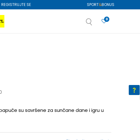
REGISTRUJTE SE
SPORT
&
BONUS
0
0%
VIŠE
SAZNAJTE VIŠE
izboru
SAZNAJTE VIŠE
0
 papuče su savršene za sunčane dane i igru u