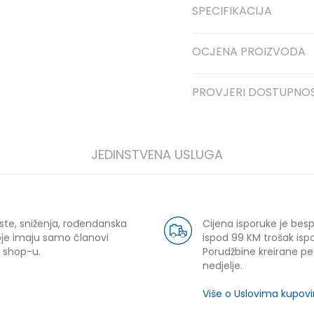
SPECIFIKACIJA
OCJENA PROIZVODA
PROVJERI DOSTUPNO
JEDINSTVENA USLUGA
ste, sniženja, rođendanska
Cijena isporuke je bes
oje imaju samo članovi
ispod 99 KM trošak ispo
 shop-u.
Porudžbine kreirane p
nedjelje.
Više o Uslovima kupov