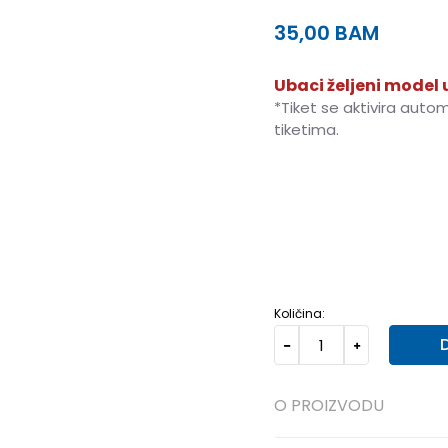
35,00
BAM
Ubaci željeni model u
*Tiket se aktivira auto
tiketima.
28
28
31
31
34
34
35/36
35-36
23
23
2
Količina:
O PROIZVODU