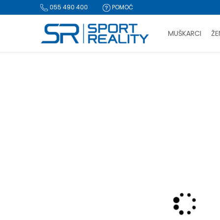
055 490 400
POMOĆ
MUŠKARCI
ŽE
PLA
Sport Reality
Proizvodi
Obuća
Papuče i sandale
Pap
BESPLATNA I
CLICK & COLLECT Pl
-70% U KORPI